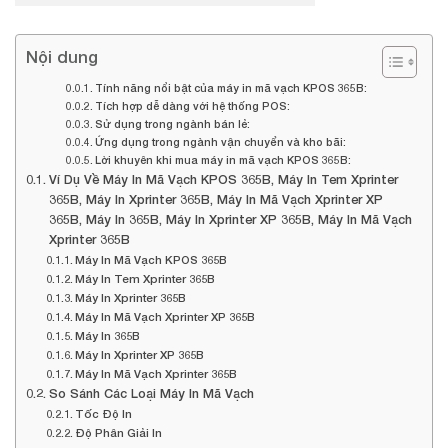
Nội dung
Tính năng nổi bật của máy in mã vạch KPOS 365B:
Tích hợp dễ dàng với hệ thống POS:
Sử dụng trong ngành bán lẻ:
Ứng dụng trong ngành vận chuyển và kho bãi:
Lời khuyên khi mua máy in mã vạch KPOS 365B:
Ví Dụ Về Máy In Mã Vạch KPOS 365B, Máy In Tem Xprinter
365B, Máy In Xprinter 365B, Máy In Mã Vạch Xprinter XP
365B, Máy In 365B, Máy In Xprinter XP 365B, Máy In Mã Vạch
Xprinter 365B
Máy In Mã Vạch KPOS 365B
Máy In Tem Xprinter 365B
Máy In Xprinter 365B
Máy In Mã Vạch Xprinter XP 365B
Máy In 365B
Máy In Xprinter XP 365B
Máy In Mã Vạch Xprinter 365B
So Sánh Các Loại Máy In Mã Vạch
Tốc Độ In
Độ Phân Giải In