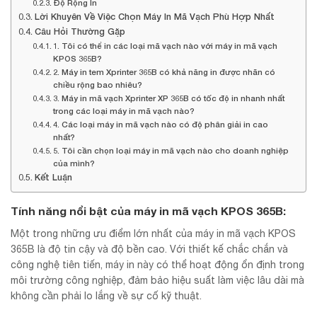
Độ Rộng In
Lời Khuyên Về Việc Chọn Máy In Mã Vạch Phù Hợp Nhất
Câu Hỏi Thường Gặp
1. Tôi có thể in các loại mã vạch nào với máy in mã vạch
KPOS 365B?
2. Máy in tem Xprinter 365B có khả năng in được nhãn có
chiều rộng bao nhiêu?
3. Máy in mã vạch Xprinter XP 365B có tốc độ in nhanh nhất
trong các loại máy in mã vạch nào?
4. Các loại máy in mã vạch nào có độ phân giải in cao
nhất?
5. Tôi cần chọn loại máy in mã vạch nào cho doanh nghiệp
của mình?
Kết Luận
Tính năng nổi bật của máy in mã vạch KPOS 365B:
Một trong những ưu điểm lớn nhất của máy in mã vạch KPOS
365B là độ tin cậy và độ bền cao. Với thiết kế chắc chắn và
công nghệ tiên tiến, máy in này có thể hoạt động ổn định trong
môi trường công nghiệp, đảm bảo hiệu suất làm việc lâu dài mà
không cần phải lo lắng về sự cố kỹ thuật.