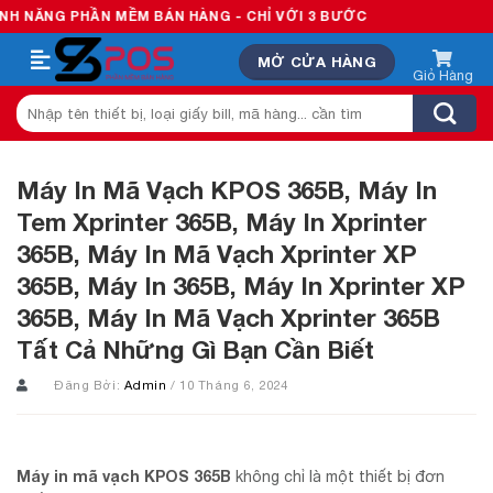
Skip
ẦN MỀM BÁN HÀNG - CHỈ VỚI 3 BƯỚC
to
MỞ CỬA HÀNG
content
Tìm
kiếm:
Máy In Mã Vạch KPOS 365B, Máy In
Tem Xprinter 365B, Máy In Xprinter
365B, Máy In Mã Vạch Xprinter XP
365B, Máy In 365B, Máy In Xprinter XP
365B, Máy In Mã Vạch Xprinter 365B
Tất Cả Những Gì Bạn Cần Biết
Đăng Bởi:
Admin
/ 10 Tháng 6, 2024
Máy in mã vạch KPOS 365B
không chỉ là một thiết bị đơn