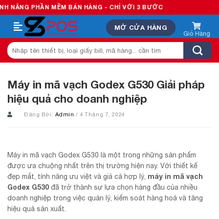
Skip
HẦN MỀM BÁN HÀNG - CHỈ VỚI 3 BƯỚC
to
MỞ CỬA HÀNG
content
Tìm
kiếm:
Máy in mã vạch Godex G530 Giải pháp
hiệu quả cho doanh nghiệp
Đăng Bởi:
Admin
/ 4 Tháng 7, 2024
Máy in mã vạch Godex G530 là một trong những sản phẩm
được ưa chuộng nhất trên thị trường hiện nay. Với thiết kế
máy in mã vạch
đẹp mắt, tính năng ưu việt và giá cả hợp lý,
Godex G530
đã trở thành sự lựa chọn hàng đầu của nhiều
doanh nghiệp trong việc quản lý, kiểm soát hàng hoá và tăng
hiệu quả sản xuất.