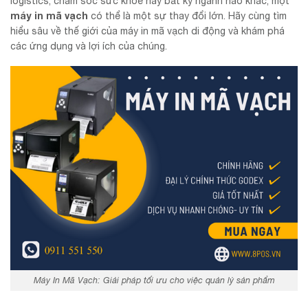
logistics, chăm sóc sức khỏe hay bất kỳ ngành nào khác, một
máy in mã vạch
có thể là một sự thay đổi lớn. Hãy cùng tìm
hiểu sâu về thế giới của máy in mã vạch di động và khám phá
các ứng dụng và lợi ích của chúng.
Máy In Mã Vạch: Giải pháp tối ưu cho việc quản lý sản phẩm