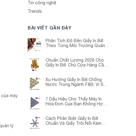
Tin công nghệ
Trends
BÀI VIẾT GẦN ĐÂY
Phân Tích Độ Bền Giấy In Bill
Theo Từng Môi Trường Quán
Ăn -Siêu Thị – Nhà Thuốc
Chuẩn Chất Lượng 2026 Cho
Giấy In Bill: Chủ Cửa Hàng Cần
Cập Nhật Gấp
Xu Hướng Giấy In Bill Chống
Nước Trong Ngành F&B: Vì Sao
Các Quán Cà Phê – Nhà Hàng
Đều Đang Chuyển Đổi?
h của máy
7 Dấu Hiệu Cho Thấy Máy In
Hóa Đơn Của Bạn Không Hợp
Với Giấy In Bill
Cách Phân Biệt Giấy In Bill
Chuẩn Và Giấy Trôi Nổi Kém
quản lý
Chất Lượng