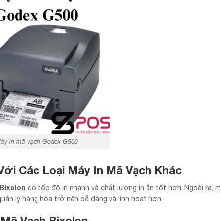
áy in mã vạch Godex G500
Với Các Loại Máy In Mã Vạch Khác
Bixolon
có tốc độ in nhanh và chất lượng in ấn tốt hơn. Ngoài ra, m
quản lý hàng hóa trở nên dễ dàng và linh hoạt hơn.
 Mã Vạch Bixolon