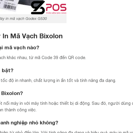
áy in mã vạch Godex G530
In Mã Vạch Bixolon
ại mã vạch nào?
vạch khác nhau, từ mã Code 39 đến QR code.
i bật?
tốc độ in nhanh, chất lượng in ấn tốt và tính năng đa dạng.
 Bixolon?
 nối máy in với máy tính hoặc thiết bị di động. Sau đó, người dùng 
àn thành công việc.
oanh nghiệp nhỏ không?
iệp từ nhỏ đến lớn. Với tính năng đa dạng và hiệu quả, máy in mã v