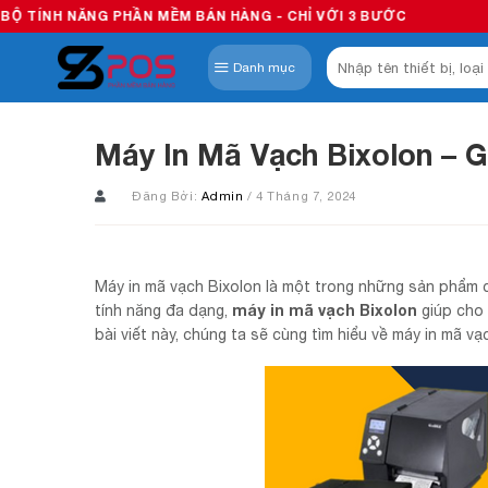
Skip
PHẦN MỀM BÁN HÀNG - CHỈ VỚI 3 BƯỚC
to
Tìm
content
Danh mục
kiếm:
Máy In Mã Vạch Bixolon – 
Đăng Bởi:
Admin
/ 4 Tháng 7, 2024
Máy in mã vạch Bixolon là một trong những sản phẩm c
máy in mã vạch Bixolon
tính năng đa dạng,
giúp cho 
bài viết này, chúng ta sẽ cùng tìm hiểu về máy in mã v