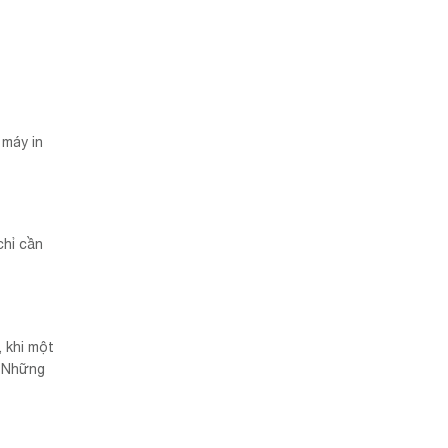
 máy in
chỉ cần
 khi một
. Những