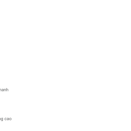
nhanh
âng cao