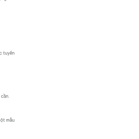
ực tuyến
 cần.
một mẫu