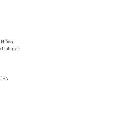
o khách
chính xác
ại có