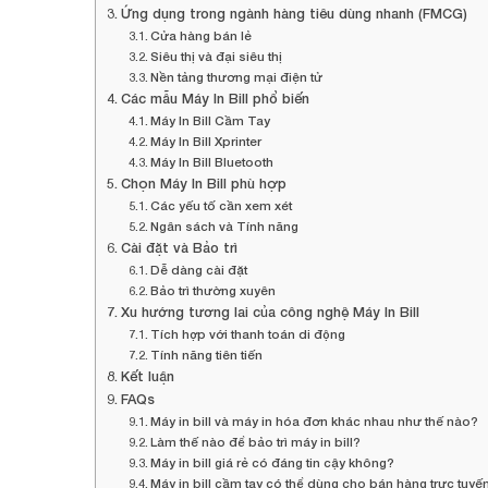
Ứng dụng trong ngành hàng tiêu dùng nhanh (FMCG)
Cửa hàng bán lẻ
Siêu thị và đại siêu thị
Nền tảng thương mại điện tử
Các mẫu Máy In Bill phổ biến
Máy In Bill Cầm Tay
Máy In Bill Xprinter
Máy In Bill Bluetooth
Chọn Máy In Bill phù hợp
Các yếu tố cần xem xét
Ngân sách và Tính năng
Cài đặt và Bảo trì
Dễ dàng cài đặt
Bảo trì thường xuyên
Xu hướng tương lai của công nghệ Máy In Bill
Tích hợp với thanh toán di động
Tính năng tiên tiến
Kết luận
FAQs
Máy in bill và máy in hóa đơn khác nhau như thế nào?
Làm thế nào để bảo trì máy in bill?
Máy in bill giá rẻ có đáng tin cậy không?
Máy in bill cầm tay có thể dùng cho bán hàng trực tuy