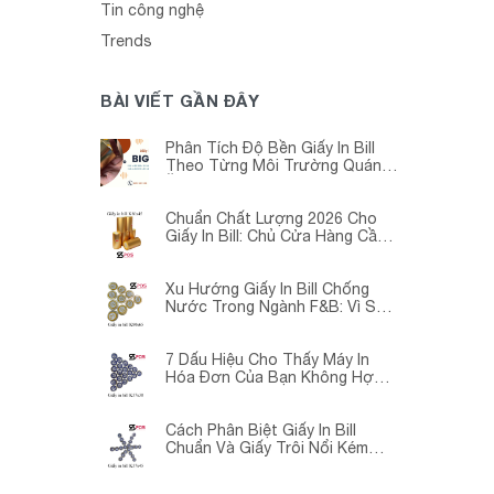
Tin công nghệ
Trends
BÀI VIẾT GẦN ĐÂY
Phân Tích Độ Bền Giấy In Bill
Theo Từng Môi Trường Quán
Ăn -Siêu Thị – Nhà Thuốc
Chuẩn Chất Lượng 2026 Cho
Giấy In Bill: Chủ Cửa Hàng Cần
Cập Nhật Gấp
Xu Hướng Giấy In Bill Chống
Nước Trong Ngành F&B: Vì Sao
Các Quán Cà Phê – Nhà Hàng
Đều Đang Chuyển Đổi?
7 Dấu Hiệu Cho Thấy Máy In
Hóa Đơn Của Bạn Không Hợp
Với Giấy In Bill
Cách Phân Biệt Giấy In Bill
Chuẩn Và Giấy Trôi Nổi Kém
Chất Lượng