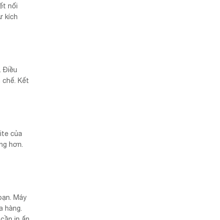
ết nối
ư kích
. Điều
 chế. Kết
ite của
àng hơn.
 bạn. Máy
a hàng.
 cần in ấn