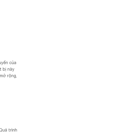
uyến của
t bị này
 mở rộng,
Quá trình