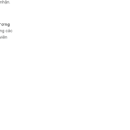
 nhận.
ương
ng các
viên