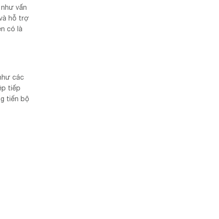
c như vấn
và hỗ trợ
n có là
 như các
ệp tiếp
ng tiến bộ