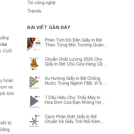
Tin công nghệ
Trends
BÀI VIẾT GẦN ĐÂY
bằng
Phân Tích Độ Bền Giấy In Bill
 của
Theo Từng Môi Trường Quán
Ăn -Siêu Thị – Nhà Thuốc
. Cuối
Chuẩn Chất Lượng 2026 Cho
Giấy In Bill: Chủ Cửa Hàng Cần
Cập Nhật Gấp
Xu Hướng Giấy In Bill Chống
ay hoặc
Nước Trong Ngành F&B: Vì Sao
hơn và
Các Quán Cà Phê – Nhà Hàng
Đều Đang Chuyển Đổi?
nh tính
7 Dấu Hiệu Cho Thấy Máy In
Hóa Đơn Của Bạn Không Hợp
Với Giấy In Bill
Cách Phân Biệt Giấy In Bill
Chuẩn Và Giấy Trôi Nổi Kém
iết bị
Chất Lượng
 Bằng