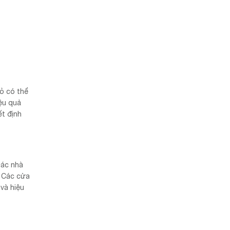
ỏ có thể
iệu quả
ết định
các nhà
. Các cửa
và hiệu