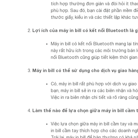
tích hợp thường đơn giản và đòi hỏi ít tha
phù hợp. Sau đó, bạn cài đặt phần mềm điều
thước giấy, kiểu in và các thiết lập khác t
Lợi ích của máy in bill có kết nối Bluetooth là g
Máy in bill có kết nối Bluetooth mang lại t
này rất hữu ích trong các môi trường bán 
nối Bluetooth cũng giúp tiết kiệm thời gian
Máy in bill có thể sử dụng cho dịch vụ giao hà
Có, máy in bill rất phù hợp với dịch vụ g
bạn, máy in bill sẽ in ra các biên nhận và
Việc in ra biên nhận chi tiết và rõ ràng cũn
Làm thế nào để lựa chọn giữa máy in bill cầm t
Việc lựa chọn giữa máy in bill cầm tay và 
in bill cầm tay thích hợp cho các doanh ng
Trái lại, máy in bill để bàn thường có khả