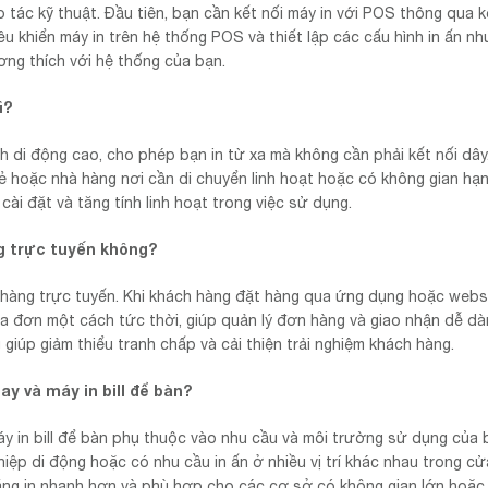
o tác kỹ thuật. Đầu tiên, bạn cần kết nối máy in với POS thông qua k
 khiển máy in trên hệ thống POS và thiết lập các cấu hình in ấn nh
ương thích với hệ thống của bạn.
ì?
ính di động cao, cho phép bạn in từ xa mà không cần phải kết nối dây
lẻ hoặc nhà hàng nơi cần di chuyển linh hoạt hoặc có không gian hạn
 cài đặt và tăng tính linh hoạt trong việc sử dụng.
ng trực tuyến không?
iao hàng trực tuyến. Khi khách hàng đặt hàng qua ứng dụng hoặc webs
 hóa đơn một cách tức thời, giúp quản lý đơn hàng và giao nhận dễ d
g giúp giảm thiểu tranh chấp và cải thiện trải nghiệm khách hàng.
ay và máy in bill để bàn?
máy in bill để bàn phụ thuộc vào nhu cầu và môi trường sử dụng của
hiệp di động hoặc có nhu cầu in ấn ở nhiều vị trí khác nhau trong cử
 năng in nhanh hơn và phù hợp cho các cơ sở có không gian lớn hoặc