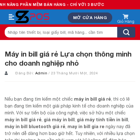
Skip
PHẦN MỀM BÁN HÀNG - CHỈ VỚI 3 BƯỚC
to
MỞ CỬA HÀNG
content
Tìm
kiếm:
Máy in bill giá rẻ Lựa chọn thông minh
cho doanh nghiệp nhỏ
Đăng Bởi:
Admin
/ 23 Tháng Mười Một, 2024
máy in bill giá rẻ
Nếu bạn đang tìm kiếm một chiếc
, thì có lẽ
bạn đang tìm kiếm một giải pháp kinh tế cho doanh nghiệp của
mình. Với sự tiến bộ của công nghệ, việc sở hữu một chiếc
máy in bill giá rẻ
giá máy in bill
giá máy tính tiền in bill
,
,
,
máy in bill bluetooth giá rẻ
may in bill gia re
,
ngày nay đã
trở nên dễ dàng hơn bao giờ hết. Tuy nhiên, với nhiều lựa chọn