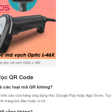
y đọc mã vạch Optic L-46X
 đọc QR Code
ả các loại mã QR không?
 trên các cửa hàng ứng dụng như Google Play hoặc App Store. Tuy 
h trạng lừa đảo hoặc vi rút.
QR rỗng không?