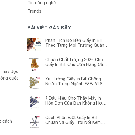
Tin công nghệ
Trends
BÀI VIẾT GẦN ĐÂY
Phân Tích Độ Bền Giấy In Bill
Theo Từng Môi Trường Quán
Ăn -Siêu Thị – Nhà Thuốc
Chuẩn Chất Lượng 2026 Cho
Giấy In Bill: Chủ Cửa Hàng Cần
Cập Nhật Gấp
g máy đọc
động quét
Xu Hướng Giấy In Bill Chống
Nước Trong Ngành F&B: Vì Sao
Các Quán Cà Phê – Nhà Hàng
Đều Đang Chuyển Đổi?
7 Dấu Hiệu Cho Thấy Máy In
Hóa Đơn Của Bạn Không Hợp
Với Giấy In Bill
Cách Phân Biệt Giấy In Bill
t cách
Chuẩn Và Giấy Trôi Nổi Kém
Chất Lượng