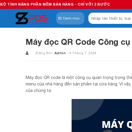
Skip
ĂNG PHẦN MỀM BÁN HÀNG - CHỈ VỚI 3 BƯỚC
to
Tìm
content
Danh mục
kiếm:
Máy đọc QR Code Công cụ 
Đăng Bởi:
Admin
/ 9 Tháng 7, 2024
Máy đọc QR code là một công cụ quan trọng trong thế 
menu của nhà hàng đến sản phẩm tại cửa hàng. Vì vậy
của chúng ta.