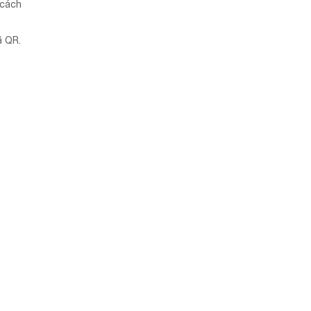
 cách
ã QR.