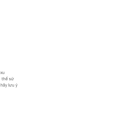
 xu
 thể sử
 hãy lưu ý