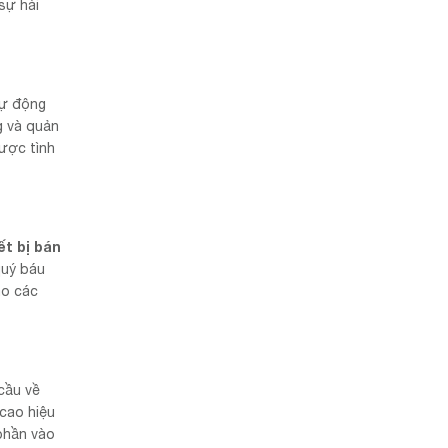
sự hài
tự động
g và quản
được tình
ết bị bán
quý báu
ào các
cầu về
 cao hiệu
 phần vào