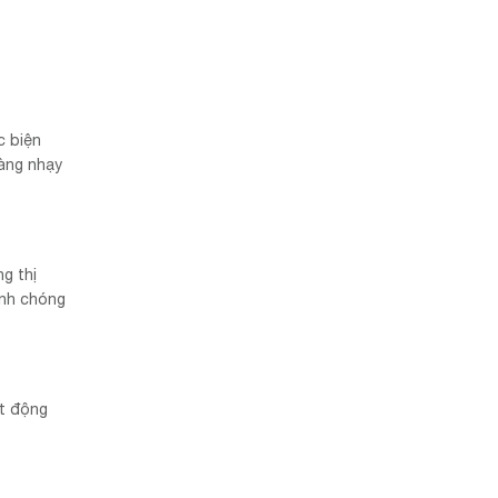
c biện
hàng nhạy
g thị
anh chóng
ạt động