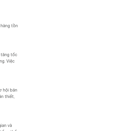
 hàng tồn
 tăng tốc
ng. Việc
ơ hội bán
n thiết,
ian và