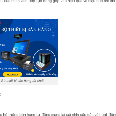
uất của nhân viên tiếp tục đóng góp vào hiệu quả và hiệu quả chi phí
n Bộ thiết bị bán hàng tốt nhất
S
c hệ thống bán hàng tự động mang lại cái nhìn sâu sắc về hoạt độn