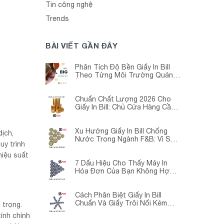
Tin công nghệ
Trends
BÀI VIẾT GẦN ĐÂY
Phân Tích Độ Bền Giấy In Bill
Theo Từng Môi Trường Quán
Ăn -Siêu Thị – Nhà Thuốc
Chuẩn Chất Lượng 2026 Cho
Giấy In Bill: Chủ Cửa Hàng Cần
Cập Nhật Gấp
Xu Hướng Giấy In Bill Chống
ịch,
Nước Trong Ngành F&B: Vì Sao
uy trình
Các Quán Cà Phê – Nhà Hàng
Đều Đang Chuyển Đổi?
hiệu suất
7 Dấu Hiệu Cho Thấy Máy In
Hóa Đơn Của Bạn Không Hợp
Với Giấy In Bill
Cách Phân Biệt Giấy In Bill
Chuẩn Và Giấy Trôi Nổi Kém
 trọng.
Chất Lượng
ính chính