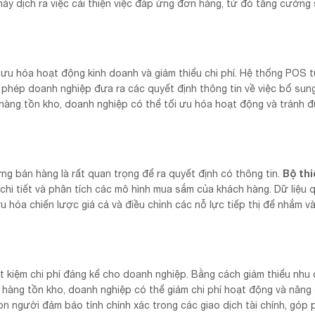
ày dịch ra việc cải thiện việc đáp ứng đơn hàng, từ đó tăng cường 
i ưu hóa hoạt động kinh doanh và giảm thiểu chi phí. Hệ thống POS 
 phép doanh nghiệp đưa ra các quyết định thông tin về việc bổ sun
 hàng tồn kho, doanh nghiệp có thể tối ưu hóa hoạt động và tránh 
Bộ thi
ớng bán hàng là rất quan trọng để ra quyết định có thông tin.
chi tiết và phân tích các mô hình mua sắm của khách hàng. Dữ liệu 
ưu hóa chiến lược giá cả và điều chỉnh các nỗ lực tiếp thị để nhắm v
ết kiệm chi phí đáng kể cho doanh nghiệp. Bằng cách giảm thiểu nhu 
lý hàng tồn kho, doanh nghiệp có thể giảm chi phí hoạt động và nâng
con người đảm bảo tính chính xác trong các giao dịch tài chính, góp