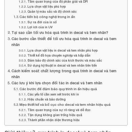
Tầm quan trọng của độ phân giải và DPI
Lựa chọn vật liệu phù hợp
Quản lý màu sắc và độ chính xác
Các tiến bộ công nghệ trong in ấn
Sự ra đời của in số
Lợi ích của in UV
Tại sao cần tối ưu hóa quá trình in decal và tem nhãn?
Các bước cần thiết để tối ưu hóa quá trình in decal và tem
nhãn
Lựa chọn vật liệu in decal và tem nhãn phù hợp
Thiết kế đồ họa chuyên nghiệp và hấp dẫn
Đảm bảo độ chính xác của kích thước và màu sắc
Sử dụng kỹ thuật in decal và tem nhãn tiên tiến
Cách kiểm soát chất lượng trong quá trình in decal và tem
nhãn
Các lưu ý khi lựa chọn đối tác in decal và tem nhãn
Các bước để đảm bảo quy trình in ấn hiệu quả
Các yếu tố cần xem xét trước khi in
Hiệu chuẩn và bảo dưỡng
Mẹo thiết kế và bố cục cho decal và tem nhãn hiệu quả
Tầm quan trọng của sự rõ ràng và dễ đọc
Tận dụng không gian trống hiệu quả
Thành phần nhận diện thương hiệu