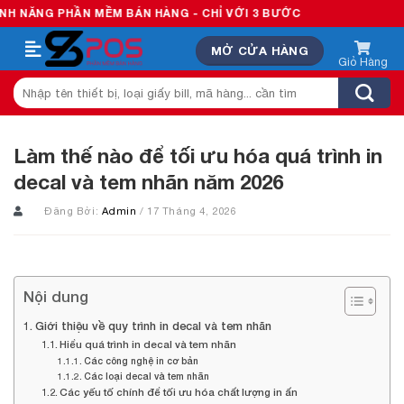
Skip
ẦN MỀM BÁN HÀNG - CHỈ VỚI 3 BƯỚC
to
MỞ CỬA HÀNG
content
Tìm
kiếm:
Làm thế nào để tối ưu hóa quá trình in
decal và tem nhãn năm 2026
Đăng Bởi:
Admin
/ 17 Tháng 4, 2026
Nội dung
Giới thiệu về quy trình in decal và tem nhãn
Hiểu quá trình in decal và tem nhãn
Các công nghệ in cơ bản
Các loại decal và tem nhãn
Các yếu tố chính để tối ưu hóa chất lượng in ấn