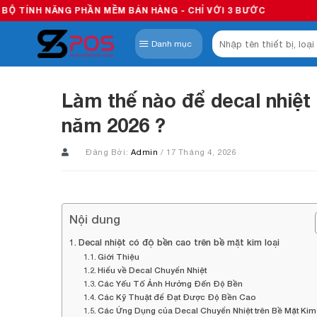
Skip
G PHẦN MỀM BÁN HÀNG - CHỈ VỚI 3 BƯỚC
to
Tìm
content
Danh mục
kiếm:
Làm thế nào để decal nhiệt 
năm 2026 ?
Đăng Bởi:
Admin
/ 17 Tháng 4, 2026
Nội dung
Decal nhiệt có độ bền cao trên bề mặt kim loại
Giới Thiệu
Hiểu về Decal Chuyển Nhiệt
Các Yếu Tố Ảnh Hưởng Đến Độ Bền
Các Kỹ Thuật để Đạt Được Độ Bền Cao
Các Ứng Dụng của Decal Chuyển Nhiệt trên Bề Mặt Kim