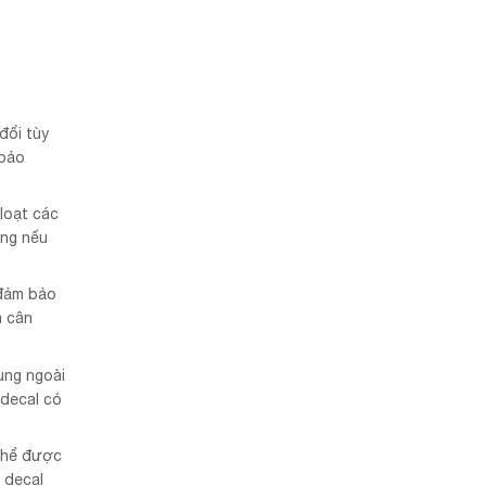
đổi tùy
 bảo
loạt các
ọng nếu
 đảm bảo
à cân
ụng ngoài
 decal có
 thể được
 decal