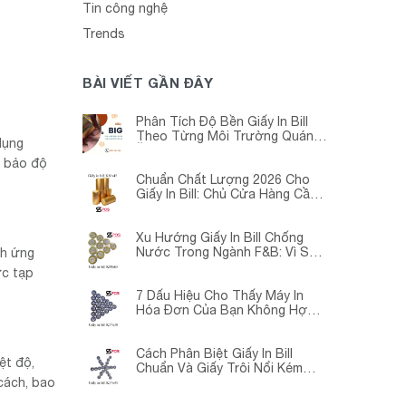
Tin công nghệ
Trends
BÀI VIẾT GẦN ĐÂY
Phân Tích Độ Bền Giấy In Bill
Theo Từng Môi Trường Quán
dụng
Ăn -Siêu Thị – Nhà Thuốc
m bảo độ
Chuẩn Chất Lượng 2026 Cho
Giấy In Bill: Chủ Cửa Hàng Cần
Cập Nhật Gấp
Xu Hướng Giấy In Bill Chống
Nước Trong Ngành F&B: Vì Sao
nh ứng
Các Quán Cà Phê – Nhà Hàng
ức tạp
Đều Đang Chuyển Đổi?
7 Dấu Hiệu Cho Thấy Máy In
Hóa Đơn Của Bạn Không Hợp
Với Giấy In Bill
Cách Phân Biệt Giấy In Bill
ệt độ,
Chuẩn Và Giấy Trôi Nổi Kém
cách, bao
Chất Lượng