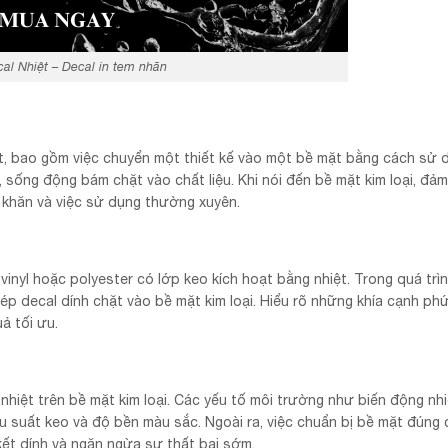
al Nhiệt – Decal in tem nhãn
ệt, bao gồm việc chuyển một thiết kế vào một bề mặt bằng cách sử 
, sống động bám chặt vào chất liệu. Khi nói đến bề mặt kim loại, đả
ó khăn và việc sử dụng thường xuyên.
inyl hoặc polyester có lớp keo kích hoạt bằng nhiệt. Trong quá trì
p decal dính chặt vào bề mặt kim loại. Hiểu rõ những khía cạnh ph
ả tối ưu.
hiệt trên bề mặt kim loại. Các yếu tố môi trường như biến động nhi
u suất keo và độ bền màu sắc. Ngoài ra, việc chuẩn bị bề mặt đúng 
kết dính và ngăn ngừa sự thất bại sớm.