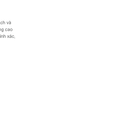
ạch và
ng cao
ính xác,