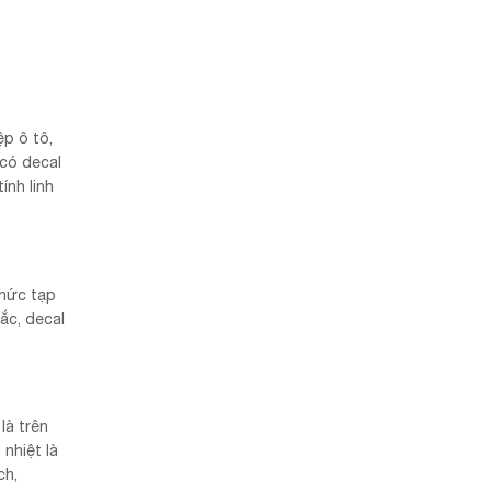
ệp ô tô,
 có decal
ính linh
phức tạp
ắc, decal
là trên
nhiệt là
ch,