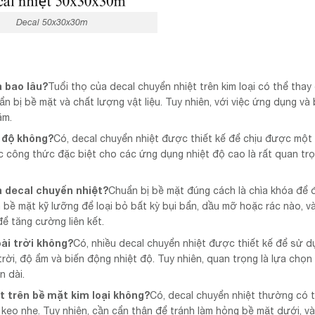
Decal 50x30x30m
à bao lâu?
Tuổi thọ của decal chuyển nhiệt trên kim loại có thể thay 
n bị bề mặt và chất lượng vật liệu. Tuy nhiên, với việc ứng dụng và
ăm.
 độ không?
Có, decal chuyển nhiệt được thiết kế để chịu được một 
ợc công thức đặc biệt cho các ứng dụng nhiệt độ cao là rất quan tr
 decal chuyển nhiệt?
Chuẩn bị bề mặt đúng cách là chìa khóa để
 bề mặt kỹ lưỡng để loại bỏ bất kỳ bụi bẩn, dầu mỡ hoặc rác nào, v
để tăng cường liên kết.
ài trời không?
Có, nhiều decal chuyển nhiệt được thiết kế để sử d
trời, độ ẩm và biến động nhiệt độ. Tuy nhiên, quan trọng là lựa chọn
n dài.
t trên bề mặt kim loại không?
Có, decal chuyển nhiệt thường có
 keo nhẹ. Tuy nhiên, cần cẩn thận để tránh làm hỏng bề mặt dưới, và