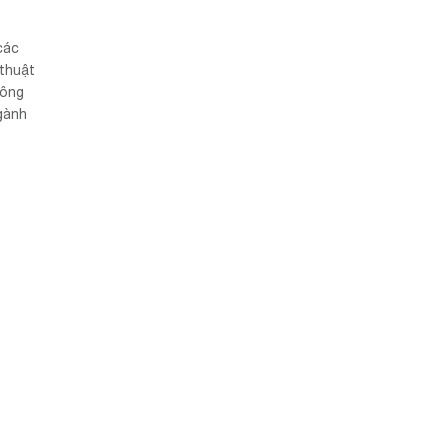
các
 thuật
công
gành