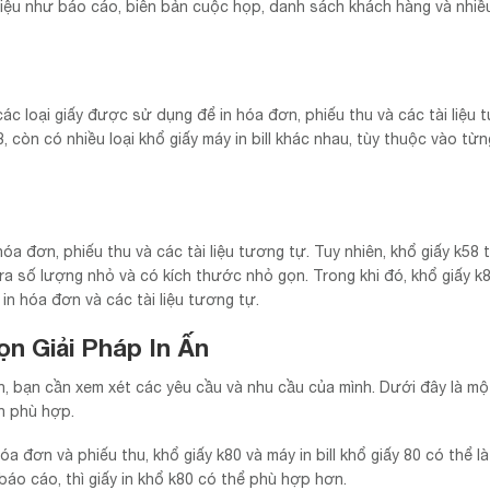
liệu như báo cáo, biên bản cuộc họp, danh sách khách hàng và nhiề
 các loại giấy được sử dụng để in hóa đơn, phiếu thu và các tài liệu
k58, còn có nhiều loại khổ giấy máy in bill khác nhau, tùy thuộc vào từn
óa đơn, phiếu thu và các tài liệu tương tự. Tuy nhiên, khổ giấy k58
 ra số lượng nhỏ và có kích thước nhỏ gọn. Trong khi đó, khổ giấy 
in hóa đơn và các tài liệu tương tự.
n Giải Pháp In Ấn
h, bạn cần xem xét các yêu cầu và nhu cầu của mình. Dưới đây là một
n phù hợp.
hóa đơn và phiếu thu, khổ giấy k80 và máy in bill khổ giấy 80 có thể là
 báo cáo, thì giấy in khổ k80 có thể phù hợp hơn.