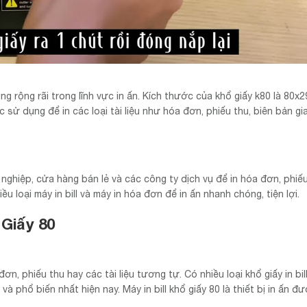
g rộng rãi trong lĩnh vực in ấn. Kích thước của khổ giấy k80 là 80x
sử dụng để in các loại tài liệu như hóa đơn, phiếu thu, biên bản gi
ghiệp, cửa hàng bán lẻ và các công ty dịch vụ để in hóa đơn, phiếu
u loại máy in bill và máy in hóa đơn để in ấn nhanh chóng, tiện lợi.
 Giấy 80
 đơn, phiếu thu hay các tài liệu tương tự. Có nhiều loại khổ giấy in bil
à phổ biến nhất hiện nay. Máy in bill khổ giấy 80 là thiết bị in ấn đư