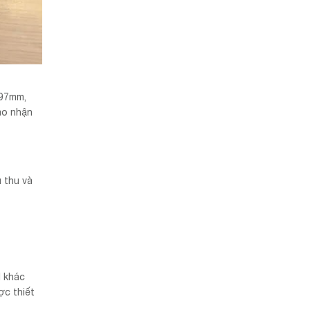
297mm,
ao nhận
 thu và
l khác
ợc thiết