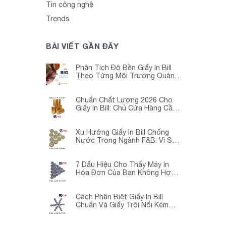
Tin công nghệ
Trends
BÀI VIẾT GẦN ĐÂY
Phân Tích Độ Bền Giấy In Bill
Theo Từng Môi Trường Quán
Ăn -Siêu Thị – Nhà Thuốc
Chuẩn Chất Lượng 2026 Cho
Giấy In Bill: Chủ Cửa Hàng Cần
Cập Nhật Gấp
Xu Hướng Giấy In Bill Chống
Nước Trong Ngành F&B: Vì Sao
Các Quán Cà Phê – Nhà Hàng
Đều Đang Chuyển Đổi?
7 Dấu Hiệu Cho Thấy Máy In
Hóa Đơn Của Bạn Không Hợp
Với Giấy In Bill
Cách Phân Biệt Giấy In Bill
Chuẩn Và Giấy Trôi Nổi Kém
Chất Lượng