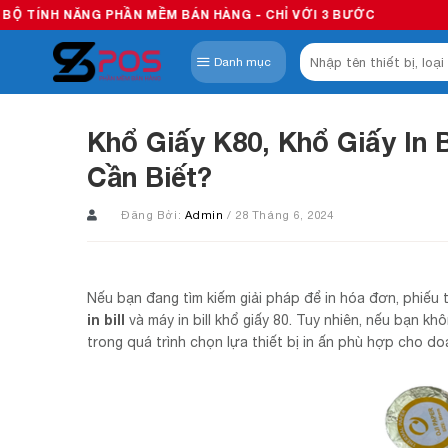
Skip
HẦN MỀM BÁN HÀNG - CHỈ VỚI 3 BƯỚC
to
Tìm
content
Danh mục
kiếm:
Khổ Giấy K80, Khổ Giấy In Bi
Cần Biết?
Đăng Bởi:
Admin
/ 28 Tháng 6, 2024
Nếu bạn đang tìm kiếm giải pháp để in hóa đơn, phiếu t
in bill
và máy in bill khổ giấy 80. Tuy nhiên, nếu bạn kh
trong quá trình chọn lựa thiết bị in ấn phù hợp cho d