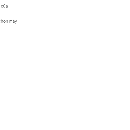
c của
 chọn máy