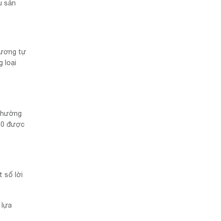
u sản
 tương tự
g loại
 thường
k80 được
 số lời
 lựa