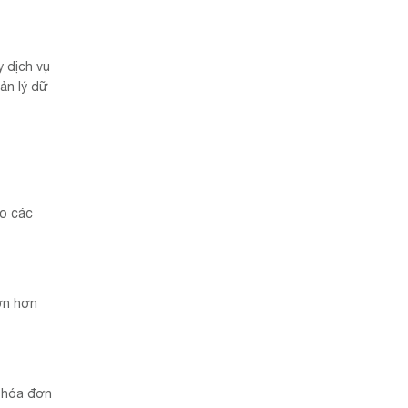
y dịch vụ
ản lý dữ
ho các
lớn hơn
n hóa đơn