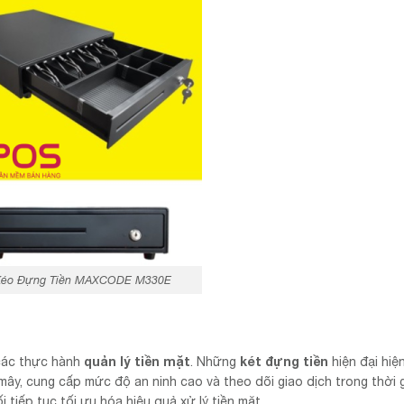
Kéo Đựng Tiền MAXCODE M330E
quản lý tiền mặt
két đựng tiền
 các thực hành
. Những
hiện đại hiện
ây, cung cấp mức độ an ninh cao và theo dõi giao dịch trong thời g
tiếp tục tối ưu hóa hiệu quả xử lý tiền mặt.