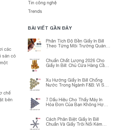
Tin công nghệ
Trends
BÀI VIẾT GẦN ĐÂY
Phân Tích Độ Bền Giấy In Bill
Theo Từng Môi Trường Quán
ơi các
Ăn -Siêu Thị – Nhà Thuốc
i sản có
Chuẩn Chất Lượng 2026 Cho
 một
Giấy In Bill: Chủ Cửa Hàng Cần
Cập Nhật Gấp
Xu Hướng Giấy In Bill Chống
Nước Trong Ngành F&B: Vì Sao
Các Quán Cà Phê – Nhà Hàng
cơ chế
Đều Đang Chuyển Đổi?
ặt bên
7 Dấu Hiệu Cho Thấy Máy In
Hóa Đơn Của Bạn Không Hợp
Với Giấy In Bill
Cách Phân Biệt Giấy In Bill
Chuẩn Và Giấy Trôi Nổi Kém
Chất Lượng