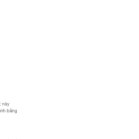
t này
inh bằng