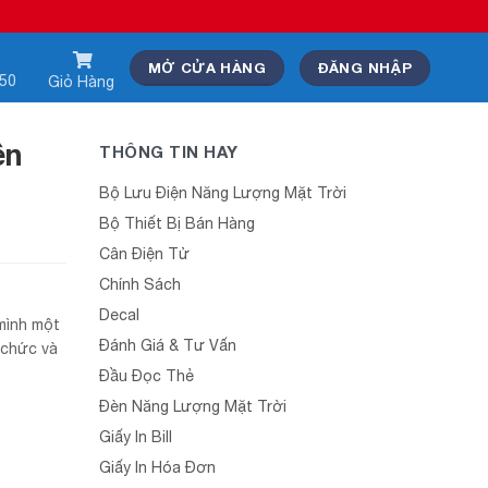
MỞ CỬA HÀNG
ĐĂNG NHẬP
550
Giỏ Hàng
ền
THÔNG TIN HAY
Bộ Lưu Điện Năng Lượng Mặt Trời
Bộ Thiết Bị Bán Hàng
Cân Điện Tử
Chính Sách
Decal
 mình một
Đánh Giá & Tư Vấn
ổ chức và
Đầu Đọc Thẻ
Đèn Năng Lượng Mặt Trời
Giấy In Bill
Giấy In Hóa Đơn