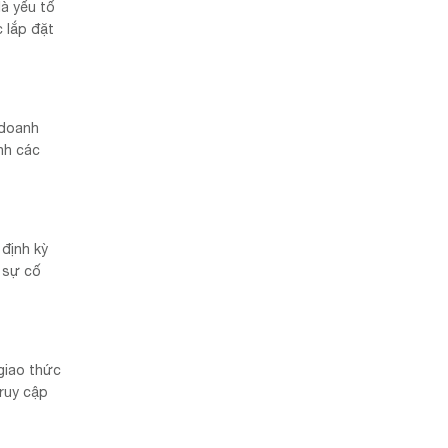
là yếu tố
c lắp đặt
 doanh
nh các
 định kỳ
 sự cố
giao thức
ruy cập