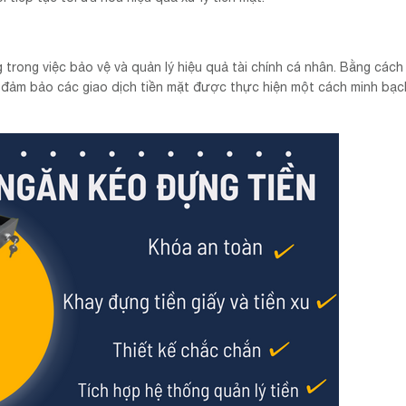
 trong việc bảo vệ và quản lý hiệu quả tài chính cá nhân. Bằng cách
này đảm bảo các giao dịch tiền mặt được thực hiện một cách minh bạc