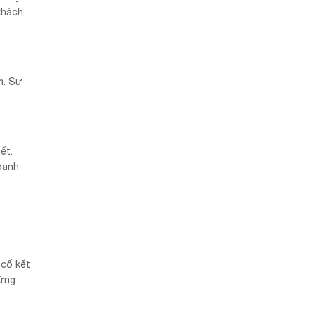
khách
m. Sự
ết.
oanh
 cố kết
hững