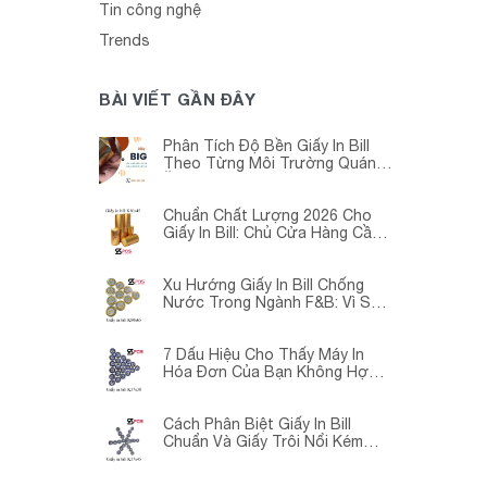
Tin công nghệ
Trends
BÀI VIẾT GẦN ĐÂY
Phân Tích Độ Bền Giấy In Bill
Theo Từng Môi Trường Quán
Ăn -Siêu Thị – Nhà Thuốc
Chuẩn Chất Lượng 2026 Cho
Giấy In Bill: Chủ Cửa Hàng Cần
Cập Nhật Gấp
Xu Hướng Giấy In Bill Chống
Nước Trong Ngành F&B: Vì Sao
Các Quán Cà Phê – Nhà Hàng
Đều Đang Chuyển Đổi?
7 Dấu Hiệu Cho Thấy Máy In
Hóa Đơn Của Bạn Không Hợp
Với Giấy In Bill
Cách Phân Biệt Giấy In Bill
Chuẩn Và Giấy Trôi Nổi Kém
Chất Lượng