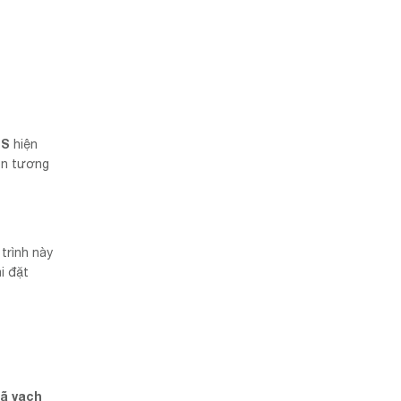
OS
hiện
n tương
trình này
i đặt
ã vạch