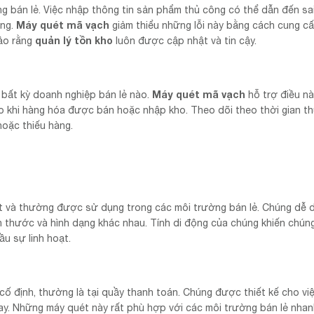
ng bán lẻ. Việc nhập thông tin sản phẩm thủ công có thể dẫn đến sai
Máy quét mã vạch
àng.
giảm thiểu những lỗi này bằng cách cung c
quản lý tồn kho
bảo rằng
luôn được cập nhật và tin cậy.
Máy quét mã vạch
i bất kỳ doanh nghiệp bán lẻ nào.
hỗ trợ điều n
 khi hàng hóa được bán hoặc nhập kho. Theo dõi theo thời gian th
hoặc thiếu hàng.
oạt và thường được sử dụng trong các môi trường bán lẻ. Chúng dễ 
 thước và hình dạng khác nhau. Tính di động của chúng khiến chún
ầu sự linh hoạt.
 cố định, thường là tại quầy thanh toán. Chúng được thiết kế cho vi
ay. Những máy quét này rất phù hợp với các môi trường bán lẻ nhan