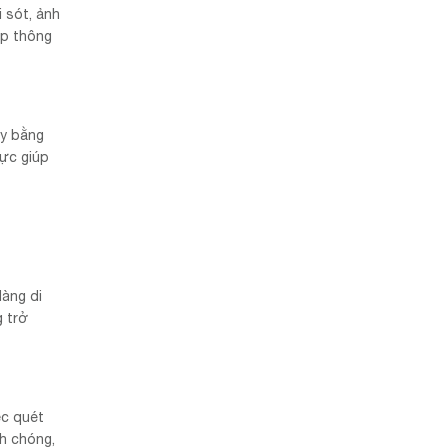
 sót, ảnh
ấp thông
ày bằng
ực giúp
dàng di
g trở
ệc quét
h chóng,