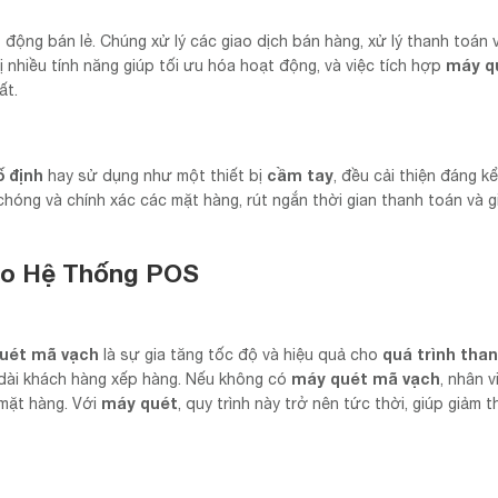
 động bán lẻ. Chúng xử lý các giao dịch bán hàng, xử lý thanh toán 
máy q
 nhiều tính năng giúp tối ưu hóa hoạt động, và việc tích hợp
ất.
 định
cầm tay
hay sử dụng như một thiết bị
, đều cải thiện đáng k
chóng và chính xác các mặt hàng, rút ngắn thời gian thanh toán và g
ao Hệ Thống POS
uét mã vạch
quá trình tha
là sự gia tăng tốc độ và hiệu quả cho
máy quét mã vạch
dài khách hàng xếp hàng. Nếu không có
, nhân v
máy quét
 mặt hàng. Với
, quy trình này trở nên tức thời, giúp giảm t