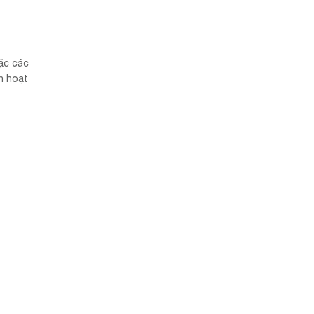
ặc các
nh hoạt