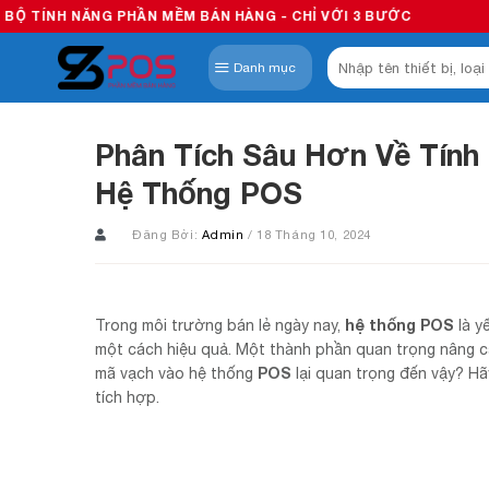
Skip
 PHẦN MỀM BÁN HÀNG - CHỈ VỚI 3 BƯỚC
to
Tìm
content
Danh mục
kiếm:
Phân Tích Sâu Hơn Về Tín
Hệ Thống POS
Đăng Bởi:
Admin
/ 18 Tháng 10, 2024
hệ thống POS
Trong môi trường bán lẻ ngày nay,
là y
một cách hiệu quả. Một thành phần quan trọng nâng c
POS
mã vạch vào hệ thống
lại quan trọng đến vậy? Hã
tích hợp.