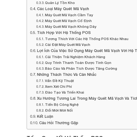
Quản Lý Tồn Kho
Các Loại Máy Quét Mã Vạch
Máy Quét Mã Vạch Cầm Tay
Máy Quét Mã Vạch Cố Định
Máy Quét Mã Vạch Không Dây
Tích Hợp Với Hệ Thống POS
Tương Thích Với Các Hệ Thống POS Khác Nhau
Cài Đặt Máy Quét Mã Vạch
Lợi Ích Của Việc Sử Dụng Máy Quét Mã Vạch Với Hệ
Cải Thiện Trải Nghiệm Khách Hàng
Quy Trình Thanh Toán Được Tinh Gọn
Báo Cáo Và Phân Tích Được Tăng Cường
Những Thách Thức Và Cân Nhắc
Vấn Đề Kỹ Thuật
Xem Xét Chi Phí
Đào Tạo Và Triển Khai
Xu Hướng Tương Lai Trong Máy Quét Mã Vạch Và Tí
Tiến Bộ Công Nghệ
Đổi Mới Mới Nổi
Kết Luận
Câu Hỏi Thường Gặp