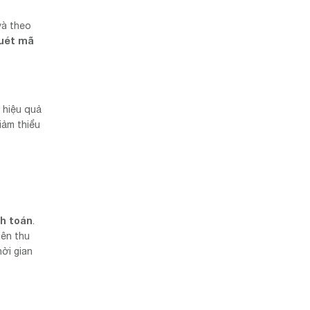
và theo
uét mã
ể hiệu quả
iảm thiểu
nh toán
.
iên thu
hời gian