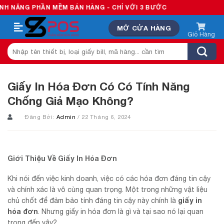
Skip
HẦN MỀM BÁN HÀNG - CHỈ VỚI 3 BƯỚC
to
MỞ CỬA HÀNG
content
Tìm
kiếm:
Giấy In Hóa Đơn Có Có Tính Năng
Chống Giả Mạo Không?
Đăng Bởi:
Admin
/ 22 Tháng 6, 2024
Giới Thiệu Về Giấy In Hóa Đơn
Khi nói đến việc kinh doanh, việc có các hóa đơn đáng tin cậy
và chính xác là vô cùng quan trọng. Một trong những vật liệu
giấy in
chủ chốt để đảm bảo tính đáng tin cậy này chính là
hóa đơn
. Nhưng giấy in hóa đơn là gì và tại sao nó lại quan
trọng đến vậy?