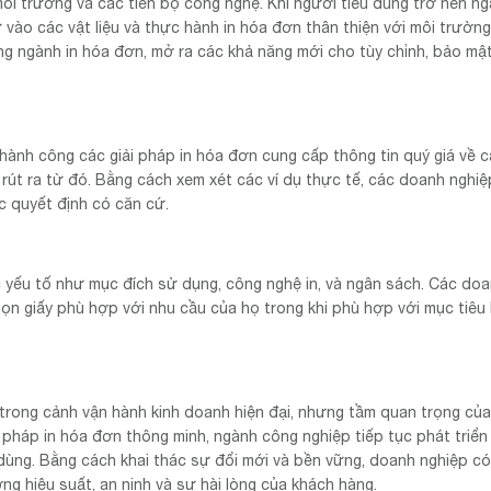
ôi trường và các tiến bộ công nghệ. Khi người tiêu dùng trở nên n
vào các vật liệu và thực hành in hóa đơn thân thiện với môi trường
ng ngành in hóa đơn, mở ra các khả năng mới cho tùy chỉnh, bảo mật
hành công các giải pháp in hóa đơn cung cấp thông tin quý giá về 
rút ra từ đó. Bằng cách xem xét các ví dụ thực tế, các doanh nghiệ
c quyết định có căn cứ.
c yếu tố như mục đích sử dụng, công nghệ in, và ngân sách. Các do
họn giấy phù hợp với nhu cầu của họ trong khi phù hợp với mục tiêu
ế trong cảnh vận hành kinh doanh hiện đại, nhưng tầm quan trọng củ
i pháp in hóa đơn thông minh, ngành công nghiệp tiếp tục phát triể
dùng. Bằng cách khai thác sự đổi mới và bền vững, doanh nghiệp có
ng hiệu suất, an ninh và sự hài lòng của khách hàng.