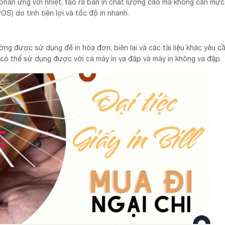
phản ứng với nhiệt, tạo ra bản in chất lượng cao mà không cần mực
) do tính tiện lợi và tốc độ in nhanh.
hường được sử dụng để in hóa đơn, biên lai và các tài liệu khác yêu cầ
 có thể sử dụng được với cả máy in va đập và máy in không va đập.