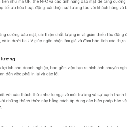
ên tiến như mã QR, thẻ NFC và các tính năng bảo mật để tăng cường 
iệp tối ưu hóa hoạt động, cải thiện sự tương tác với khách hàng và 
tăng cường bảo mật, cải thiện chất lượng in và giảm thiểu tác động 
 và in dưới tia UV giúp ngăn chặn làm giả và đảm bảo tính xác thực 
t lượng
u lợi ích cho doanh nghiệp, bao gồm việc tạo ra hình ảnh chuyên ngh
 đến việc phải in lại và các lỗi.
ặt với các thách thức như lo ngại về môi trường và sự cạnh tranh 
i với những thách thức này bằng cách áp dụng các biện pháp bảo vệ
h.