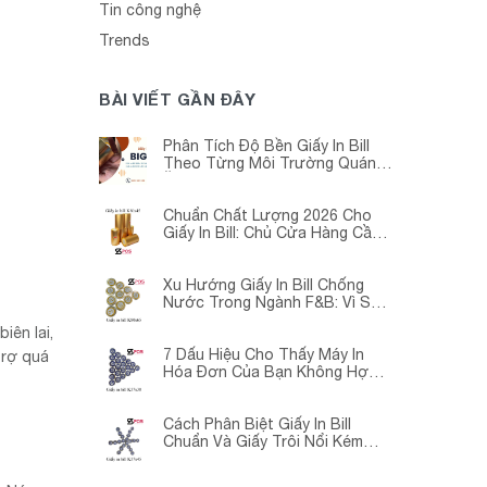
Tin công nghệ
Trends
BÀI VIẾT GẦN ĐÂY
Phân Tích Độ Bền Giấy In Bill
Theo Từng Môi Trường Quán
Ăn -Siêu Thị – Nhà Thuốc
Chuẩn Chất Lượng 2026 Cho
Giấy In Bill: Chủ Cửa Hàng Cần
Cập Nhật Gấp
Xu Hướng Giấy In Bill Chống
Nước Trong Ngành F&B: Vì Sao
Các Quán Cà Phê – Nhà Hàng
iên lai,
Đều Đang Chuyển Đổi?
7 Dấu Hiệu Cho Thấy Máy In
trợ quá
Hóa Đơn Của Bạn Không Hợp
Với Giấy In Bill
Cách Phân Biệt Giấy In Bill
Chuẩn Và Giấy Trôi Nổi Kém
Chất Lượng