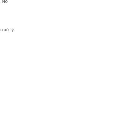
. Nó
u xử lý