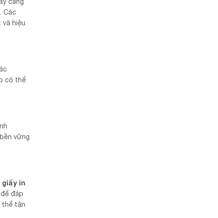
gày càng
. Các
 và hiệu
các
p có thể
anh
 bền vững
giấy in
a
n để đáp
 thể tận