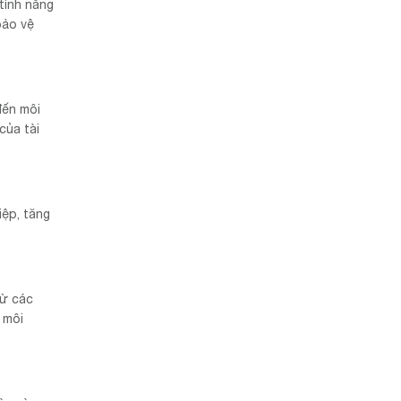
tính năng
bảo vệ
đến môi
của tài
iệp, tăng
từ các
 môi