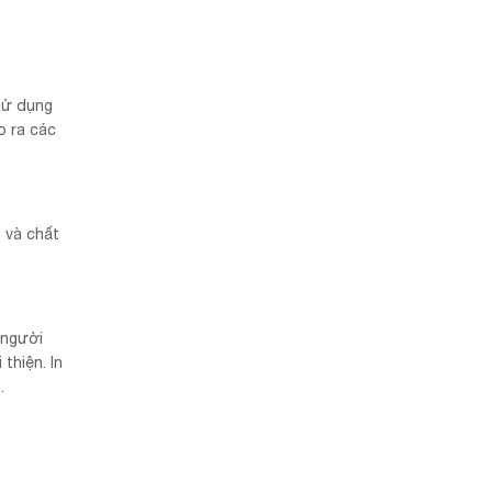
sử dụng
o ra các
 và chất
 người
thiện. In
.