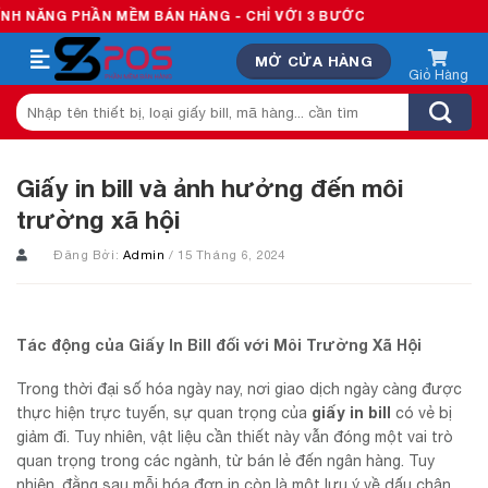
Skip
ẦN MỀM BÁN HÀNG - CHỈ VỚI 3 BƯỚC
to
MỞ CỬA HÀNG
content
Tìm
kiếm:
Giấy in bill và ảnh hưởng đến môi
trường xã hội
Đăng Bởi:
Admin
/ 15 Tháng 6, 2024
Tác động của Giấy In Bill đối với Môi Trường Xã Hội
Trong thời đại số hóa ngày nay, nơi giao dịch ngày càng được
giấy in bill
thực hiện trực tuyến, sự quan trọng của
có vẻ bị
giảm đi. Tuy nhiên, vật liệu cần thiết này vẫn đóng một vai trò
quan trọng trong các ngành, từ bán lẻ đến ngân hàng. Tuy
nhiên, đằng sau mỗi hóa đơn in còn là một lưu ý về dấu chân