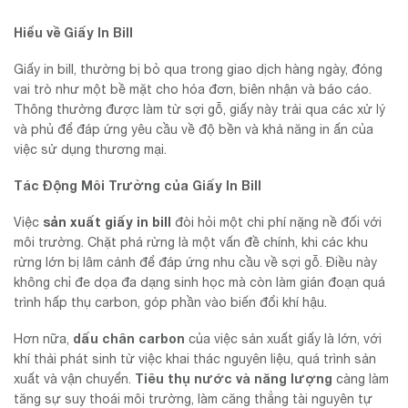
Hiểu về Giấy In Bill
Giấy in bill, thường bị bỏ qua trong giao dịch hàng ngày, đóng
vai trò như một bề mặt cho hóa đơn, biên nhận và báo cáo.
Thông thường được làm từ sợi gỗ, giấy này trải qua các xử lý
và phủ để đáp ứng yêu cầu về độ bền và khả năng in ấn của
việc sử dụng thương mại.
Tác Động Môi Trường của Giấy In Bill
sản xuất giấy in bill
Việc
đòi hỏi một chi phí nặng nề đối với
môi trường. Chặt phá rừng là một vấn đề chính, khi các khu
rừng lớn bị lâm cảnh để đáp ứng nhu cầu về sợi gỗ. Điều này
không chỉ đe dọa đa dạng sinh học mà còn làm gián đoạn quá
trình hấp thụ carbon, góp phần vào biến đổi khí hậu.
dấu chân carbon
Hơn nữa,
của việc sản xuất giấy là lớn, với
khí thải phát sinh từ việc khai thác nguyên liệu, quá trình sản
Tiêu thụ nước và năng lượng
xuất và vận chuyển.
càng làm
tăng sự suy thoái môi trường, làm căng thẳng tài nguyên tự