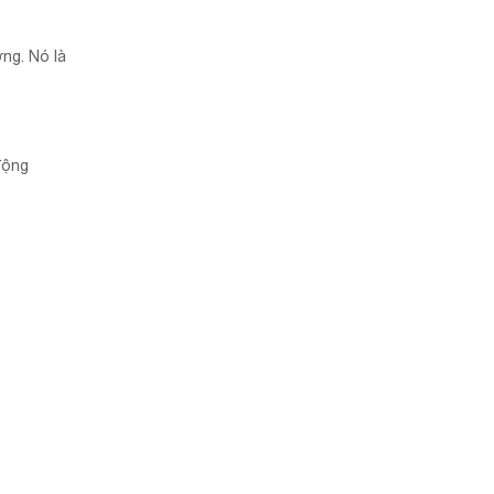
ng. Nó là
động