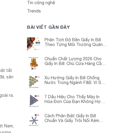
Tin công nghệ
Trends
BÀI VIẾT GẦN ĐÂY
Phân Tích Độ Bền Giấy In Bill
Theo Từng Môi Trường Quán
Ăn -Siêu Thị – Nhà Thuốc
Chuẩn Chất Lượng 2026 Cho
Giấy In Bill: Chủ Cửa Hàng Cần
Cập Nhật Gấp
ật tắt
đá, sân
Xu Hướng Giấy In Bill Chống
Nước Trong Ngành F&B: Vì Sao
Các Quán Cà Phê – Nhà Hàng
Đều Đang Chuyển Đổi?
oài ra,
7 Dấu Hiệu Cho Thấy Máy In
Hóa Đơn Của Bạn Không Hợp
Với Giấy In Bill
Cách Phân Biệt Giấy In Bill
Chuẩn Và Giấy Trôi Nổi Kém
Chất Lượng
ệt Nam,
 lượng