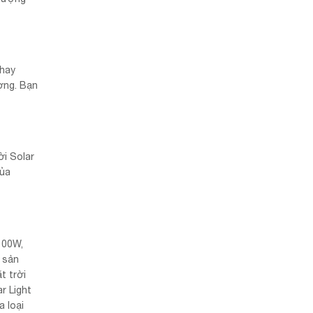
 hay
ợng. Bạn
ời Solar
của
100W,
 sản
t trời
r Light
 loại