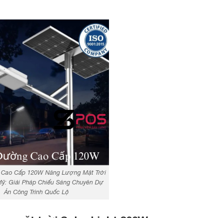
Cao Cấp 120W Năng Lượng Mặt Trời
ỹ: Giải Pháp Chiếu Sáng Chuyên Dự
Án Công Trình Quốc Lộ