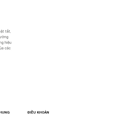
ật tắt,
rường
ng hiệu
ủa các
CHUNG
ĐIỀU KHOẢN