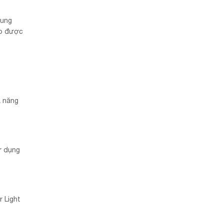
dung
ảo được
ả năng
ử dụng
 Light