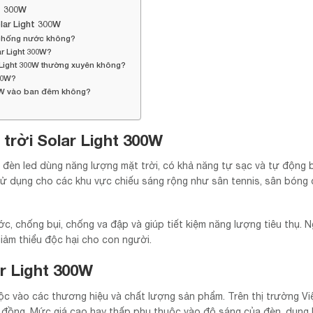
t 300W
lar Light 300W
g chống nước không?
r Light 300W?
 Light 300W thường xuyên không?
00W?
00W vào ban đêm không?
 trời Solar Light 300W
 đèn led dùng năng lượng mặt trời, có khả năng tự sạc và tự động b
ử dụng cho các khu vực chiếu sáng rộng như sân tennis, sân bóng 
 chống bụi, chống va đập và giúp tiết kiệm năng lượng tiêu thụ. Ng
iảm thiểu độc hại cho con người.
r Light 300W
ộc vào các thương hiệu và chất lượng sản phẩm. Trên thị trường Vi
u đồng. Mức giá cao hay thấp phụ thuộc vào độ sáng của đèn, dung