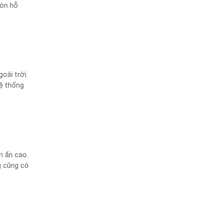
còn hỗ
oài trời.
hệ thống
n ấn cao.
g cũng có