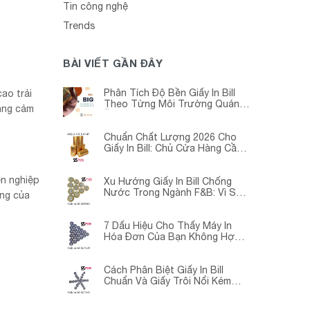
Tin công nghệ
Trends
BÀI VIẾT GẦN ĐÂY
Phân Tích Độ Bền Giấy In Bill
ao trải
Theo Từng Môi Trường Quán
hàng cảm
Ăn -Siêu Thị – Nhà Thuốc
Chuẩn Chất Lượng 2026 Cho
Giấy In Bill: Chủ Cửa Hàng Cần
Cập Nhật Gấp
ên nghiệp
Xu Hướng Giấy In Bill Chống
Nước Trong Ngành F&B: Vì Sao
òng của
Các Quán Cà Phê – Nhà Hàng
Đều Đang Chuyển Đổi?
7 Dấu Hiệu Cho Thấy Máy In
Hóa Đơn Của Bạn Không Hợp
Với Giấy In Bill
Cách Phân Biệt Giấy In Bill
Chuẩn Và Giấy Trôi Nổi Kém
Chất Lượng