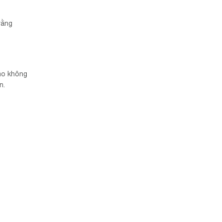
rằng
ao không
n.