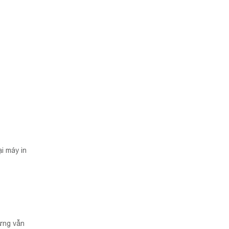
i máy in
ưng vẫn