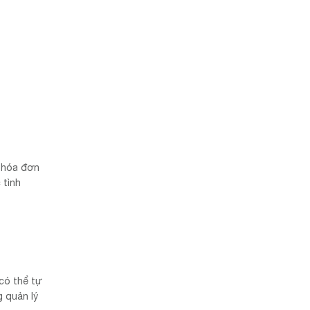
n hóa đơn
 tình
có thể tự
g quản lý