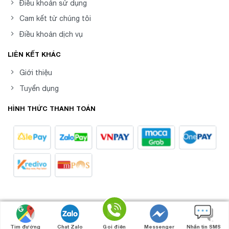
Điều khoản sử dụng
Cam kết từ chúng tôi
Điều khoản dịch vụ
LIÊN KẾT KHÁC
Giới thiệu
Tuyển dụng
HÌNH THỨC THANH TOÁN
8posvn -
Phần mềm Quản Lý Bán Hàng Chuyên
Copyright 2026 ©
Nghiệp
Tìm đường
Chat Zalo
Gọi điện
Messenger
Nhắn tin SMS