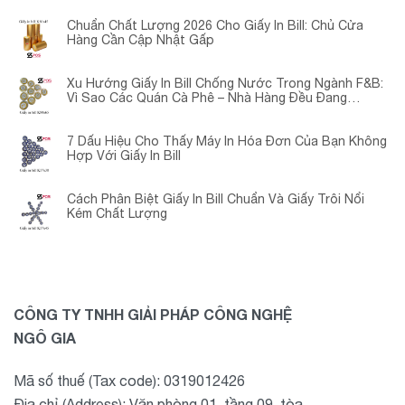
Chuẩn Chất Lượng 2026 Cho Giấy In Bill: Chủ Cửa
Hàng Cần Cập Nhật Gấp
Xu Hướng Giấy In Bill Chống Nước Trong Ngành F&B:
Vì Sao Các Quán Cà Phê – Nhà Hàng Đều Đang
Chuyển Đổi?
7 Dấu Hiệu Cho Thấy Máy In Hóa Đơn Của Bạn Không
Hợp Với Giấy In Bill
Cách Phân Biệt Giấy In Bill Chuẩn Và Giấy Trôi Nổi
Kém Chất Lượng
CÔNG TY TNHH GIẢI PHÁP CÔNG NGHỆ
NGÔ GIA
Mã số thuế (Tax code): 0319012426
Địa chỉ (Address): Văn phòng 01, tầng 09, tòa