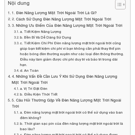
Nội dung
1. Đèn Năng Lượng Mặt Trời Ngoài Trời Là Gì?
2. Cách Sử Dụng Đèn Năng Lượng Mặt Trời Ngoài Trời
3. Những Ưu Điểm Của Đèn Năng Lượng Mặt Trời Ngoài Trời
a. Tiết Kiệm Năng Lượng
b. Bền Bỉ Và Dễ Dàng Sử Dụng
c. Tiết Kiệm Chi Phí Đèn năng lượng mặt trời ngoài trời cũng
giúp bạn tiết kiệm chi phí vì bạn không cần phải thay thế pin
hoặc bóng đèn thường xuyên như các loại đèn thông thường.
Điều này làm giảm được chi phí duy trì và bảo trì trong dài
hạn.
d. An Toàn
4. Những Vấn Đề Cần Lưu Ý Khi Sử Dụng Đèn Năng Lượng
Mặt Trời Ngoài Trời
a. Vị Trí Đặt Đèn
b. Điều Kiện Thời Tiết
5. Câu Hỏi Thường Gặp Về Đèn Năng Lượng Mặt Trời Ngoài
Trời
a. Đèn năng lượng mặt trời ngoài trời có thể sử dụng vào ban
đêm không?
b. Thời gian sạc pin của đèn năng lượng mặt trời ngoài trời là
bao lâu?
c. Đèn năng lượng mặt trời ngoài trời có thể sử dụng được