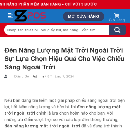
Skip
HẦN MỀM BÁN HÀNG - CHỈ VỚI 3 BƯỚC
to
MỞ CỬA HÀNG
content
Tìm
kiếm:
Đèn Năng Lượng Mặt Trời Ngoài Trời
Sự Lựa Chọn Hiệu Quả Cho Việc Chiếu
Sáng Ngoài Trời
Đăng Bởi:
Admin
/ 6 Tháng 7, 2024
Nếu bạn đang tìm kiếm một giải pháp chiếu sáng ngoài trời tiện
đèn năng lượng mặt
lợi, tiết kiệm năng lượng và bền bỉ, thì
trời ngoài trời
chính là lựa chọn hoàn hảo cho bạn. Với
những ưu điểm vượt trội so với các loại đèn thông thường,
đèn năng lượng mặt trời ngoài trời
đã và đang trở thành