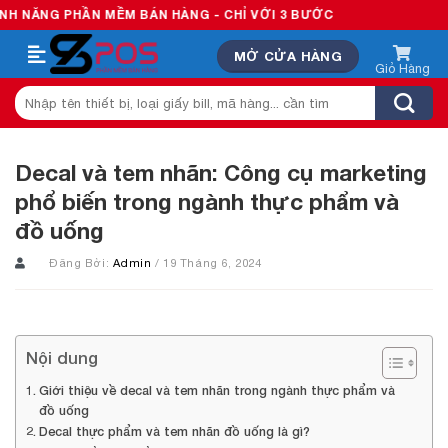
Skip
HẦN MỀM BÁN HÀNG - CHỈ VỚI 3 BƯỚC
to
MỞ CỬA HÀNG
content
Tìm
kiếm:
Decal và tem nhãn: Công cụ marketing
phổ biến trong ngành thực phẩm và
đồ uống
Đăng Bởi:
Admin
/ 19 Tháng 6, 2024
Nội dung
Giới thiệu về decal và tem nhãn trong ngành thực phẩm và
đồ uống
Decal thực phẩm và tem nhãn đồ uống là gì?