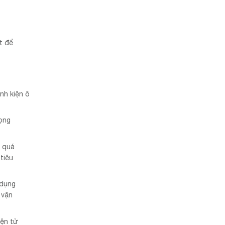
t để
nh kiện ô
ọng
g quá
tiêu
 dụng
 vận
iện tử