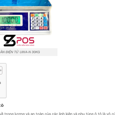
ÂN ĐIỆN TỬ UWA-N 30KG
ô
tô
về trọng lượng và an toàn của các linh kiện và phụ tùng ô tô là vô 