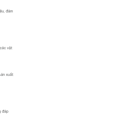
iệu, đảm
 các vật
sản xuất
g đáp