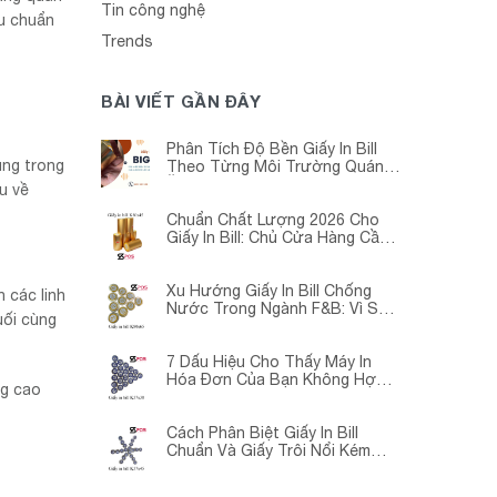
Tin công nghệ
êu chuẩn
Trends
BÀI VIẾT GẦN ĐÂY
Phân Tích Độ Bền Giấy In Bill
ụng trong
Theo Từng Môi Trường Quán
Ăn -Siêu Thị – Nhà Thuốc
u về
Chuẩn Chất Lượng 2026 Cho
Giấy In Bill: Chủ Cửa Hàng Cần
Cập Nhật Gấp
Xu Hướng Giấy In Bill Chống
 các linh
Nước Trong Ngành F&B: Vì Sao
uối cùng
Các Quán Cà Phê – Nhà Hàng
Đều Đang Chuyển Đổi?
7 Dấu Hiệu Cho Thấy Máy In
Hóa Đơn Của Bạn Không Hợp
ng cao
Với Giấy In Bill
Cách Phân Biệt Giấy In Bill
Chuẩn Và Giấy Trôi Nổi Kém
Chất Lượng