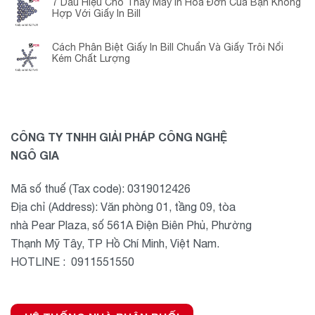
7 Dấu Hiệu Cho Thấy Máy In Hóa Đơn Của Bạn Không
Hợp Với Giấy In Bill
Cách Phân Biệt Giấy In Bill Chuẩn Và Giấy Trôi Nổi
Kém Chất Lượng
CÔNG TY TNHH GIẢI PHÁP CÔNG NGHỆ
NGÔ GIA
Mã số thuế (Tax code): 0319012426
Địa chỉ (Address): Văn phòng 01, tầng 09, tòa
nhà Pear Plaza, số 561A Điện Biên Phủ, Phường
Thạnh Mỹ Tây, TP Hồ Chí Minh, Việt Nam.
HOTLINE : 0911551550