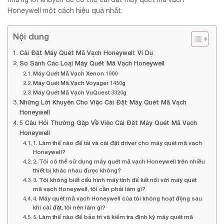
Honeywell một cách hiệu quả nhất.
Nội dung
Cài Đặt Máy Quét Mã Vạch Honeywell: Ví Dụ
So Sánh Các Loại Máy Quét Mã Vạch Honeywell
Máy Quét Mã Vạch Xenon 1900
Máy Quét Mã Vạch Voyager 1450g
Máy Quét Mã Vạch VuQuest 3320g
Những Lời Khuyên Cho Việc Cài Đặt Máy Quét Mã Vạch
Honeywell
5 Câu Hỏi Thường Gặp Về Việc Cài Đặt Máy Quét Mã Vạch
Honeywell
1. Làm thế nào để tải và cài đặt driver cho máy quét mã vạch
Honeywell?
2. Tôi có thể sử dụng máy quét mã vạch Honeywell trên nhiều
thiết bị khác nhau được không?
3. Tôi không biết cấu hình máy tính để kết nối với máy quét
mã vạch Honeywell, tôi cần phải làm gì?
4. Máy quét mã vạch Honeywell của tôi không hoạt động sau
khi cài đặt, tôi nên làm gì?
5. Làm thế nào để bảo trì và kiểm tra định kỳ máy quét mã