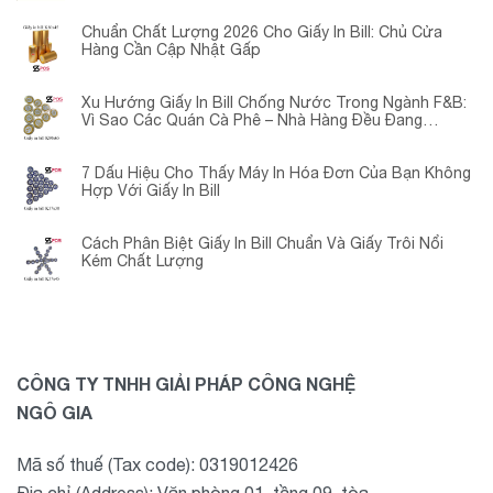
Chuẩn Chất Lượng 2026 Cho Giấy In Bill: Chủ Cửa
Hàng Cần Cập Nhật Gấp
Xu Hướng Giấy In Bill Chống Nước Trong Ngành F&B:
Vì Sao Các Quán Cà Phê – Nhà Hàng Đều Đang
Chuyển Đổi?
7 Dấu Hiệu Cho Thấy Máy In Hóa Đơn Của Bạn Không
Hợp Với Giấy In Bill
Cách Phân Biệt Giấy In Bill Chuẩn Và Giấy Trôi Nổi
Kém Chất Lượng
CÔNG TY TNHH GIẢI PHÁP CÔNG NGHỆ
NGÔ GIA
Mã số thuế (Tax code): 0319012426
Địa chỉ (Address): Văn phòng 01, tầng 09, tòa