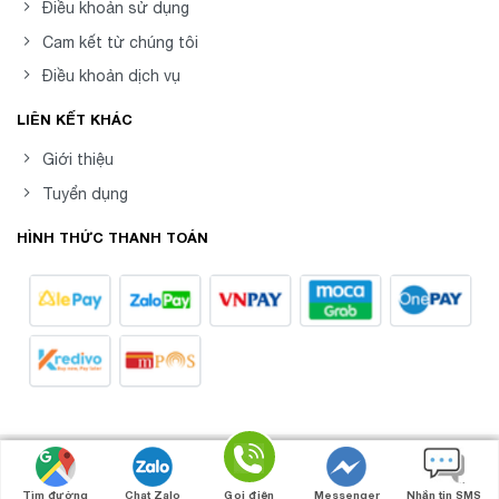
Điều khoản sử dụng
Cam kết từ chúng tôi
Điều khoản dịch vụ
LIÊN KẾT KHÁC
Giới thiệu
Tuyển dụng
HÌNH THỨC THANH TOÁN
8posvn -
Phần mềm Quản Lý Bán Hàng Chuyên
Copyright 2026 ©
Nghiệp
Tìm đường
Chat Zalo
Gọi điện
Messenger
Nhắn tin SMS