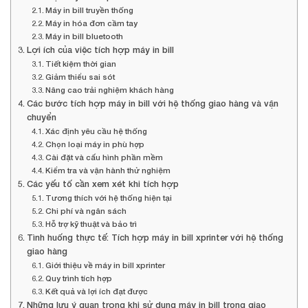
Máy in bill truyền thống
Máy in hóa đơn cầm tay
Máy in bill bluetooth
Lợi ích của việc tích hợp máy in bill
Tiết kiệm thời gian
Giảm thiểu sai sót
Nâng cao trải nghiệm khách hàng
Các bước tích hợp máy in bill với hệ thống giao hàng và vận
chuyển
Xác định yêu cầu hệ thống
Chọn loại máy in phù hợp
Cài đặt và cấu hình phần mềm
Kiểm tra và vận hành thử nghiệm
Các yếu tố cần xem xét khi tích hợp
Tương thích với hệ thống hiện tại
Chi phí và ngân sách
Hỗ trợ kỹ thuật và bảo trì
Tình huống thực tế: Tích hợp máy in bill xprinter với hệ thống
giao hàng
Giới thiệu về máy in bill xprinter
Quy trình tích hợp
Kết quả và lợi ích đạt được
Những lưu ý quan trọng khi sử dụng máy in bill trong giao