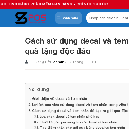
Skip
 PHẦN MỀM BÁN HÀNG - CHỈ VỚI 3 BƯỚC
to
Tìm
content
Danh mục
kiếm:
Cách sử dụng decal và tem 
quà tặng độc đáo
Đăng Bởi:
Admin
/ 19 Tháng 6, 2024
Nội dung
Giới thiệu về decal và tem nhãn
Lợi ích của việc sử dụng decal và tem nhãn trong việc
Cách sử dụng decal và tem nhãn để tạo ra gói quà độc
Lựa chọn decal và tem nhãn phù hợp
Thiết kế gói quà sáng tạo với decal và tem nhãn
Tạo điểm nhấn cho gói quà bằng decal và tem nhãn