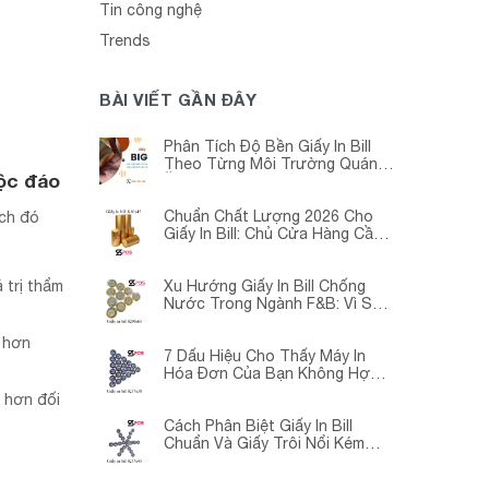
Tin công nghệ
Trends
BÀI VIẾT GẦN ĐÂY
Phân Tích Độ Bền Giấy In Bill
Theo Từng Môi Trường Quán
độc đáo
Ăn -Siêu Thị – Nhà Thuốc
Chuẩn Chất Lượng 2026 Cho
ích đó
Giấy In Bill: Chủ Cửa Hàng Cần
Cập Nhật Gấp
 trị thẩm
Xu Hướng Giấy In Bill Chống
Nước Trong Ngành F&B: Vì Sao
Các Quán Cà Phê – Nhà Hàng
Đều Đang Chuyển Đổi?
t hơn
7 Dấu Hiệu Cho Thấy Máy In
Hóa Đơn Của Bạn Không Hợp
Với Giấy In Bill
 hơn đối
Cách Phân Biệt Giấy In Bill
Chuẩn Và Giấy Trôi Nổi Kém
Chất Lượng