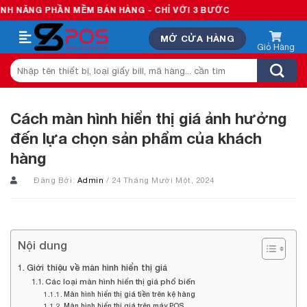
Skip
 PHẦN MỀM BÁN HÀNG - CHỈ VỚI 3 BƯỚC
to
MỞ CỬA HÀNG
content
Tìm
kiếm:
Cách màn hình hiển thị giá ảnh hưởng
đến lựa chọn sản phẩm của khách
hàng
Đăng Bởi:
Admin
/ 24 Tháng Mười Một, 2024
Nội dung
Giới thiệu về màn hình hiển thị giá
Các loại màn hình hiển thị giá phổ biến
Màn hình hiển thị giá tiền trên kệ hàng
Màn hình hiển thị giá trên máy POS