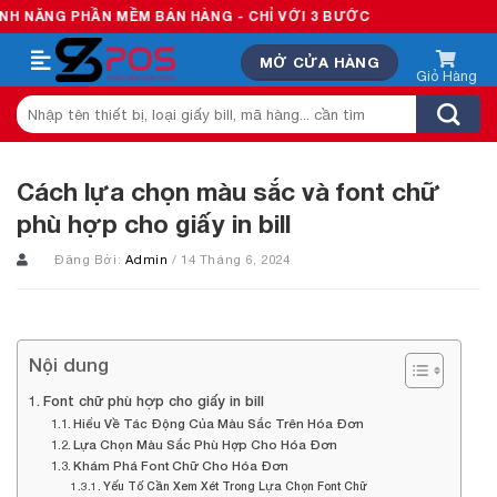
Skip
PHẦN MỀM BÁN HÀNG - CHỈ VỚI 3 BƯỚC
to
MỞ CỬA HÀNG
content
Tìm
kiếm:
Cách lựa chọn màu sắc và font chữ
phù hợp cho giấy in bill
Đăng Bởi:
Admin
/ 14 Tháng 6, 2024
Nội dung
Font chữ phù hợp cho giấy in bill
Hiểu Về Tác Động Của Màu Sắc Trên Hóa Đơn
Lựa Chọn Màu Sắc Phù Hợp Cho Hóa Đơn
Khám Phá Font Chữ Cho Hóa Đơn
Yếu Tố Cần Xem Xét Trong Lựa Chọn Font Chữ