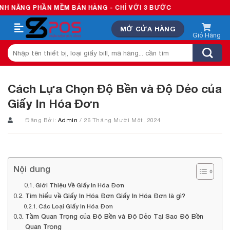
Skip
ẦN MỀM BÁN HÀNG - CHỈ VỚI 3 BƯỚC
to
MỞ CỬA HÀNG
content
Tìm
kiếm:
Cách Lựa Chọn Độ Bền và Độ Dẻo của
Giấy In Hóa Đơn
Đăng Bởi:
Admin
/ 26 Tháng Mười Một, 2024
Nội dung
Giới Thiệu Về Giấy In Hóa Đơn
Tìm hiểu về Giấy In Hóa Đơn Giấy In Hóa Đơn là gì?
Các Loại Giấy In Hóa Đơn
Tầm Quan Trọng của Độ Bền và Độ Dẻo Tại Sao Độ Bền
Quan Trọng