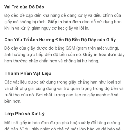
Vai Trò của Độ Dẻo
Độ dẻo đề cập đến khả năng dễ dàng xử lý và điều chỉnh của
Giấy in hóa đơn
giấy mà không bị rách.
dẻo dễ sử dụng hơn
khi in và xử lý, giảm nguy cơ kẹt giấy và lỗi in.
Các Yếu Tố Ảnh Hưởng Đến Độ Bền
Độ Dày của Giấy
Độ dày của giấy, được đo bằng GSM (gram trên mét vuông),
Giấy in hóa đơn
ảnh hưởng trực tiếp đến độ bền của nó.
dày
hơn thường chắc chắn hơn và chống lại hư hỏng.
Thành Phần Vật Liệu
Các vật liệu được sử dụng trong giấy, chẳng hạn như loại sợi
và chất phụ gia, cũng đóng vai trò quan trọng trong độ bền và
tuổi thọ của nó. Sợi chất lượng cao tạo ra giấy mạnh mẽ và
bền hơn.
Lớp Phủ và Xử Lý
Một số giấy in hóa đơn được phủ hoặc xử lý để tăng cường
độ bền. Ví dụ, giấy nhiệt có thể có một lớp bảo vệ để bảo vệ