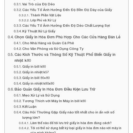
Vai Trò của Độ Dẻo
Các Yếu Tố Ảnh Hưởng Đến Độ Bền Độ Dày của Giấy
Thành Phần Vật Liệu
Lớp Phủ và Xử Lý
Các Yếu Tố Ảnh Hưởng Đến Độ Dẻo Chất Lượng Sợi
Kỹ Thuật Xử Lý Giấy
Chọn Giấy In Hóa Đơn Phù Hợp Cho Các Cửa Hàng Bán Lẻ
Cho Nhà Hàng và Quán Cà Phê
Cho Văn Phòng và Sử Dụng Công Ty
Các Kích Thước và Thông Số Kỹ Thuật Phổ Biến Giấy in
nhiệt k80
Giấy in bill k80
Giấy in nhiệt k57
Giấy in bill 80×80
Giấy in nhiệt k80x80
Bảo Quản Giấy In Hóa Đơn Điều Kiện Lưu Trữ
Mẹo Xử Lý và Sử Dụng
Tương Thích với Máy In Máy in bill k80
Kết Luận
Câu Hỏi Thường Gặp Giấy nào tốt nhất cho in ấn với số
lượng lớn?
Làm thế nào để tôi lưu trữ giấy in hóa đơn đúng cách?
Tôi có thể sử dụng bất kỳ loại giấy in hóa đơn nào với máy in
của mình không?