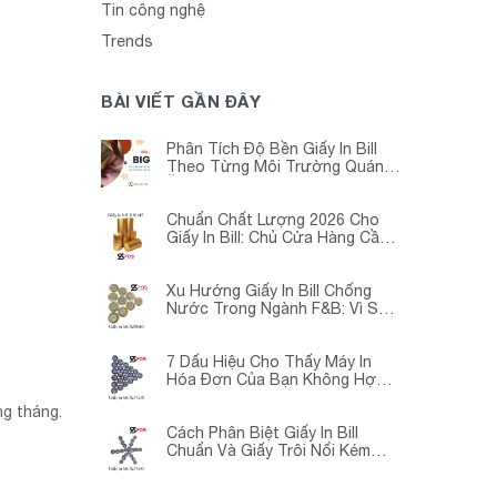
Tin công nghệ
Trends
BÀI VIẾT GẦN ĐÂY
Phân Tích Độ Bền Giấy In Bill
Theo Từng Môi Trường Quán
Ăn -Siêu Thị – Nhà Thuốc
Chuẩn Chất Lượng 2026 Cho
Giấy In Bill: Chủ Cửa Hàng Cần
Cập Nhật Gấp
Xu Hướng Giấy In Bill Chống
Nước Trong Ngành F&B: Vì Sao
Các Quán Cà Phê – Nhà Hàng
Đều Đang Chuyển Đổi?
7 Dấu Hiệu Cho Thấy Máy In
Hóa Đơn Của Bạn Không Hợp
Với Giấy In Bill
ng tháng.
Cách Phân Biệt Giấy In Bill
Chuẩn Và Giấy Trôi Nổi Kém
Chất Lượng