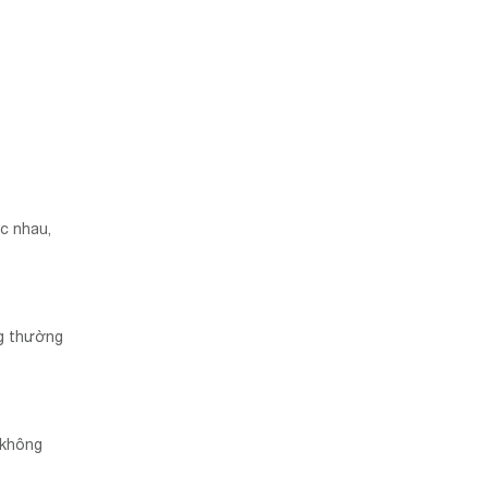
c nhau,
ng thường
 không