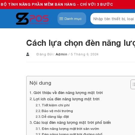
Skip
 PHẦN MỀM BÁN HÀNG - CHỈ VỚI 3 BƯỚC
to
Tìm
content
Danh mục
kiếm:
Cách lựa chọn đèn năng lượ
Đăng Bởi:
Admin
/ 5 Tháng 6, 2024
Nội dung
Giới thiệu về đèn năng lượng mặt trời
Lợi ích của đèn năng lượng mặt trời
Tiết kiệm chi phí
Bảo vệ môi trường
Dễ dàng lắp đặt
Các loại đèn năng lượng mặt trời phổ biến
Đèn năng lượng mặt trời sân vườn
Đèn năng lượng mặt trời đường phố