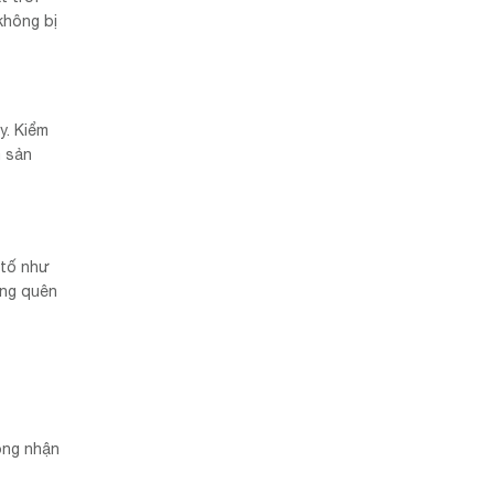
không bị
y. Kiểm
à sản
 tố như
ừng quên
ông nhận