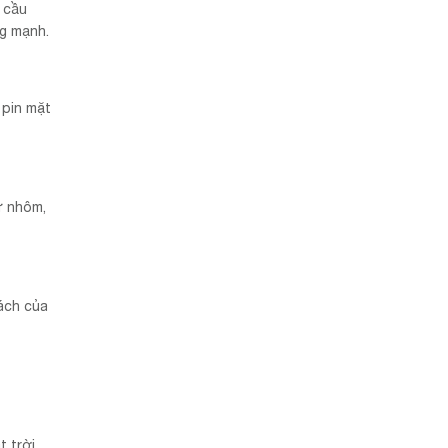
 cầu
g mạnh.
 pin mặt
ư nhôm,
ách của
t trời