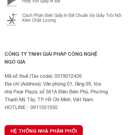
Hợp Với Giấy In Bill
Cách Phân Biệt Giấy In Bill Chuẩn Và Giấy Trôi Nổi
Kém Chất Lượng
CÔNG TY TNHH GIẢI PHÁP CÔNG NGHỆ
NGÔ GIA
Mã số thuế (Tax code): 0319012426
Địa chỉ (Address): Văn phòng 01, tầng 09, tòa
nhà Pear Plaza, số 561A Điện Biên Phủ, Phường
Thạnh Mỹ Tây, TP Hồ Chí Minh, Việt Nam.
HOTLINE : 0911551550
HỆ THỐNG NHÀ PHÂN PHỐI