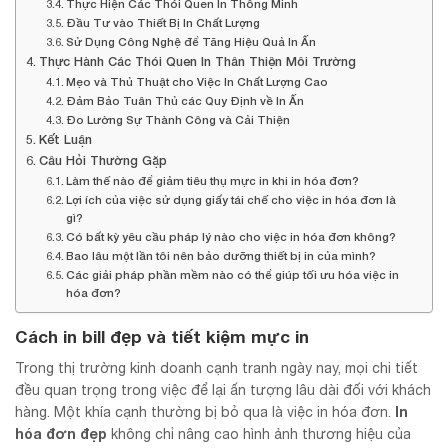
Thực Hiện Các Thói Quen In Thông Minh
Đầu Tư vào Thiết Bị In Chất Lượng
Sử Dụng Công Nghệ để Tăng Hiệu Quả In Ấn
Thực Hành Các Thói Quen In Thân Thiện Môi Trường
Mẹo và Thủ Thuật cho Việc In Chất Lượng Cao
Đảm Bảo Tuân Thủ các Quy Định về In Ấn
Đo Lường Sự Thành Công và Cải Thiện
Kết Luận
Câu Hỏi Thường Gặp
Làm thế nào để giảm tiêu thụ mực in khi in hóa đơn?
Lợi ích của việc sử dụng giấy tái chế cho việc in hóa đơn là
gì?
Có bất kỳ yêu cầu pháp lý nào cho việc in hóa đơn không?
Bao lâu một lần tôi nên bảo dưỡng thiết bị in của mình?
Các giải pháp phần mềm nào có thể giúp tối ưu hóa việc in
hóa đơn?
Cách in bill đẹp và tiết kiệm mực in
Trong thị trường kinh doanh cạnh tranh ngày nay, mọi chi tiết
đều quan trọng trong việc để lại ấn tượng lâu dài đối với khách
In
hàng. Một khía cạnh thường bị bỏ qua là việc in hóa đơn.
hóa đơn đẹp
không chỉ nâng cao hình ảnh thương hiệu của