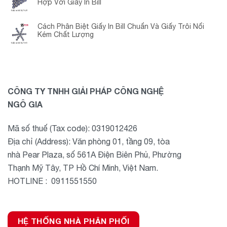
Hợp Với Giấy In Bill
Cách Phân Biệt Giấy In Bill Chuẩn Và Giấy Trôi Nổi
Kém Chất Lượng
CÔNG TY TNHH GIẢI PHÁP CÔNG NGHỆ
NGÔ GIA
Mã số thuế (Tax code): 0319012426
Địa chỉ (Address): Văn phòng 01, tầng 09, tòa
nhà Pear Plaza, số 561A Điện Biên Phủ, Phường
Thạnh Mỹ Tây, TP Hồ Chí Minh, Việt Nam.
HOTLINE : 0911551550
HỆ THỐNG NHÀ PHÂN PHỐI