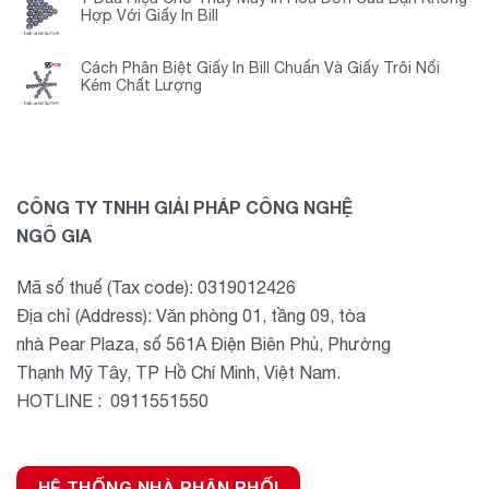
Hợp Với Giấy In Bill
Cách Phân Biệt Giấy In Bill Chuẩn Và Giấy Trôi Nổi
Kém Chất Lượng
CÔNG TY TNHH GIẢI PHÁP CÔNG NGHỆ
NGÔ GIA
Mã số thuế (Tax code): 0319012426
Địa chỉ (Address): Văn phòng 01, tầng 09, tòa
nhà Pear Plaza, số 561A Điện Biên Phủ, Phường
Thạnh Mỹ Tây, TP Hồ Chí Minh, Việt Nam.
HOTLINE : 0911551550
HỆ THỐNG NHÀ PHÂN PHỐI