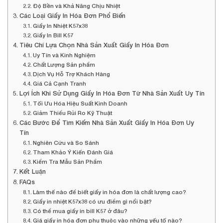
Độ Bền và Khả Năng Chịu Nhiệt
Các Loại Giấy In Hóa Đơn Phổ Biến
Giấy In Nhiệt K57x38
Giấy In Bill K57
Tiêu Chí Lựa Chọn Nhà Sản Xuất Giấy In Hóa Đơn
Uy Tín và Kinh Nghiệm
Chất Lượng Sản phẩm
Dịch Vụ Hỗ Trợ Khách Hàng
Giá Cả Cạnh Tranh
Lợi Ích Khi Sử Dụng Giấy In Hóa Đơn Từ Nhà Sản Xuất Uy Tín
Tối Ưu Hóa Hiệu Suất Kinh Doanh
Giảm Thiểu Rủi Ro Kỹ Thuật
Các Bước Để Tìm Kiếm Nhà Sản Xuất Giấy In Hóa Đơn Uy
Tín
Nghiên Cứu và So Sánh
Tham Khảo Ý Kiến Đánh Giá
Kiểm Tra Mẫu Sản Phẩm
Kết Luận
FAQs
Làm thế nào để biết giấy in hóa đơn là chất lượng cao?
Giấy in nhiệt K57x38 có ưu điểm gì nổi bật?
Có thể mua giấy in bill K57 ở đâu?
Giá giấy in hóa đơn phụ thuộc vào những yếu tố nào?