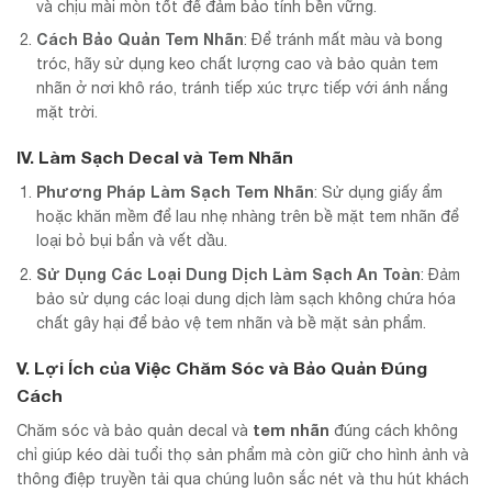
và chịu mài mòn tốt để đảm bảo tính bền vững.
Cách Bảo Quản Tem Nhãn
: Để tránh mất màu và bong
tróc, hãy sử dụng keo chất lượng cao và bảo quản tem
nhãn ở nơi khô ráo, tránh tiếp xúc trực tiếp với ánh nắng
mặt trời.
IV. Làm Sạch Decal và Tem Nhãn
Phương Pháp Làm Sạch Tem Nhãn
: Sử dụng giấy ẩm
hoặc khăn mềm để lau nhẹ nhàng trên bề mặt tem nhãn để
loại bỏ bụi bẩn và vết dầu.
Sử Dụng Các Loại Dung Dịch Làm Sạch An Toàn
: Đảm
bảo sử dụng các loại dung dịch làm sạch không chứa hóa
chất gây hại để bảo vệ tem nhãn và bề mặt sản phẩm.
V. Lợi Ích của Việc Chăm Sóc và Bảo Quản Đúng
Cách
tem nhãn
Chăm sóc và bảo quản decal và
đúng cách không
chỉ giúp kéo dài tuổi thọ sản phẩm mà còn giữ cho hình ảnh và
thông điệp truyền tải qua chúng luôn sắc nét và thu hút khách