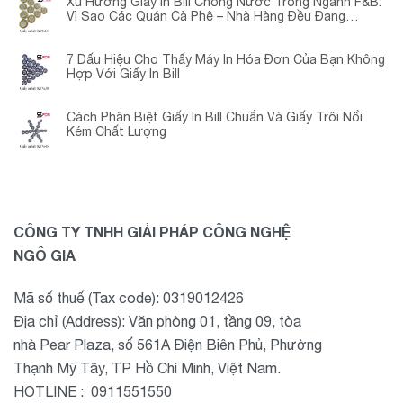
Xu Hướng Giấy In Bill Chống Nước Trong Ngành F&B:
Vì Sao Các Quán Cà Phê – Nhà Hàng Đều Đang
Chuyển Đổi?
7 Dấu Hiệu Cho Thấy Máy In Hóa Đơn Của Bạn Không
Hợp Với Giấy In Bill
Cách Phân Biệt Giấy In Bill Chuẩn Và Giấy Trôi Nổi
Kém Chất Lượng
CÔNG TY TNHH GIẢI PHÁP CÔNG NGHỆ
NGÔ GIA
Mã số thuế (Tax code): 0319012426
Địa chỉ (Address): Văn phòng 01, tầng 09, tòa
nhà Pear Plaza, số 561A Điện Biên Phủ, Phường
Thạnh Mỹ Tây, TP Hồ Chí Minh, Việt Nam.
HOTLINE : 0911551550