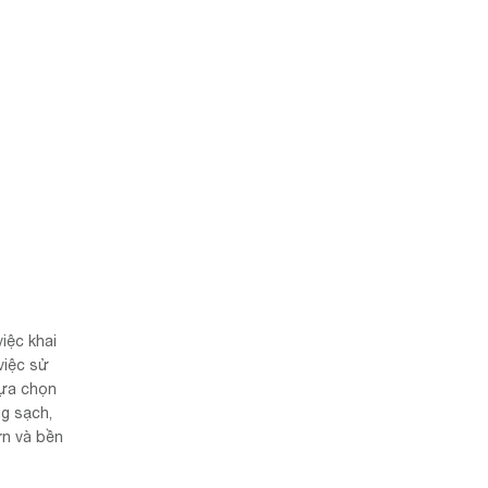
iệc khai
việc sử
lựa chọn
ng sạch,
ơn và bền