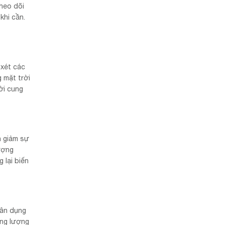
theo dõi
khi cần.
 xét các
g mặt trời
ời cung
h giảm sự
lượng
 lại biến
dân dụng
ăng lượng