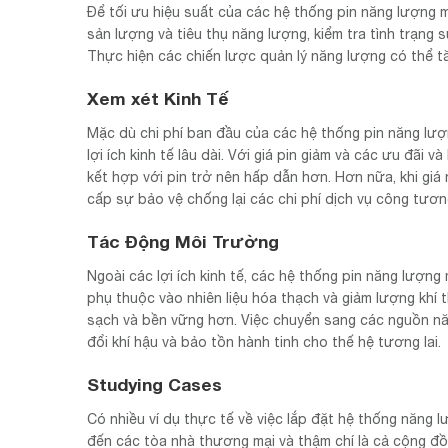
Để tối ưu hiệu suất của các hệ thống pin năng lượng m
sản lượng và tiêu thụ năng lượng, kiểm tra tình trạng 
Thực hiện các chiến lược quản lý năng lượng có thể tă
Xem xét Kinh Tế
Mặc dù chi phí ban đầu của các hệ thống pin năng lượ
lợi ích kinh tế lâu dài. Với giá pin giảm và các ưu đãi v
kết hợp với pin trở nên hấp dẫn hơn. Hơn nữa, khi giá 
cấp sự bảo vệ chống lại các chi phí dịch vụ công tương
Tác Động Môi Trường
Ngoài các lợi ích kinh tế, các hệ thống pin năng lượng
phụ thuộc vào nhiên liệu hóa thạch và giảm lượng khí 
sạch và bền vững hơn. Việc chuyển sang các nguồn năn
đổi khí hậu và bảo tồn hành tinh cho thế hệ tương lai.
Studying Cases
Có nhiều ví dụ thực tế về việc lắp đặt hệ thống năng
đến các tòa nhà thương mại và thậm chí là cả cộng đồn