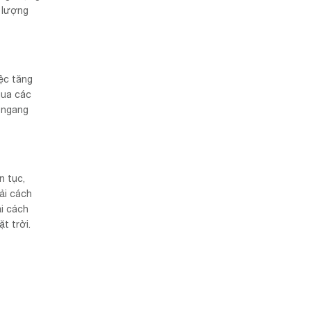
g lượng
ệc tăng
qua các
 ngang
n tục,
ải cách
ải cách
t trời.