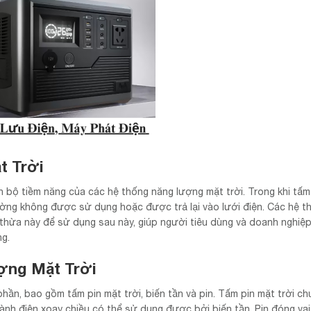
t Trời
n bộ tiềm năng của các hệ thống năng lượng mặt trời. Trong khi tấm
ường không được sử dụng hoặc được trả lại vào lưới điện. Các hệ t
ư thừa này để sử dụng sau này, giúp người tiêu dùng và doanh nghiệp
ng.
ợng Mặt Trời
ần, bao gồm tấm pin mặt trời, biến tần và pin. Tấm pin mặt trời ch
ành điện xoay chiều có thể sử dụng được bởi biến tần. Pin đóng vai