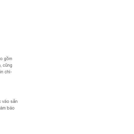
ao gồm
h, cũng
in chì-
c vào sẵn
 đảm bảo