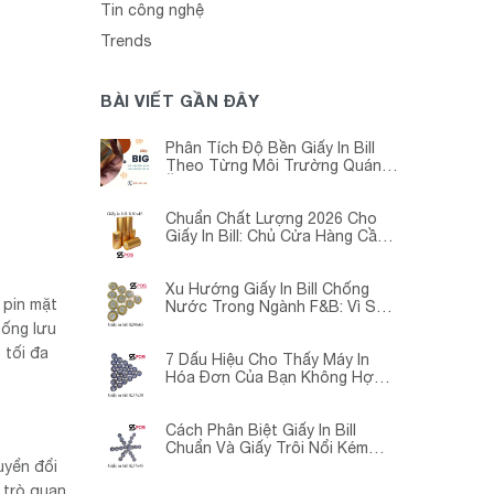
Tin công nghệ
Trends
BÀI VIẾT GẦN ĐÂY
Phân Tích Độ Bền Giấy In Bill
Theo Từng Môi Trường Quán
Ăn -Siêu Thị – Nhà Thuốc
Chuẩn Chất Lượng 2026 Cho
Giấy In Bill: Chủ Cửa Hàng Cần
Cập Nhật Gấp
Xu Hướng Giấy In Bill Chống
 pin mặt
Nước Trong Ngành F&B: Vì Sao
Các Quán Cà Phê – Nhà Hàng
hống lưu
Đều Đang Chuyển Đổi?
 tối đa
7 Dấu Hiệu Cho Thấy Máy In
Hóa Đơn Của Bạn Không Hợp
Với Giấy In Bill
Cách Phân Biệt Giấy In Bill
Chuẩn Và Giấy Trôi Nổi Kém
Chất Lượng
uyển đổi
 trò quan