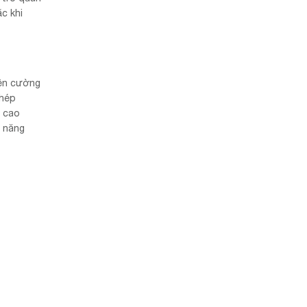
c khi
iên cường
phép
m cao
g năng