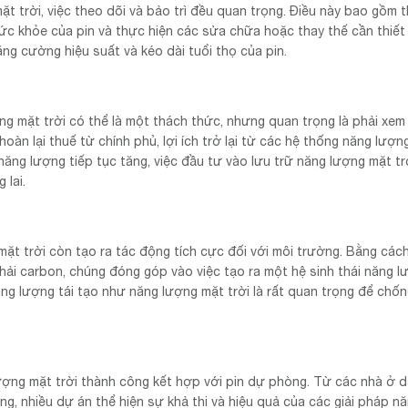
ặt trời, việc theo dõi và bảo trì đều quan trọng. Điều này bao gồm 
sức khỏe của pin và thực hiện các sửa chữa hoặc thay thế cần thiết 
ng cường hiệu suất và kéo dài tuổi thọ của pin.
ng mặt trời có thể là một thách thức, nhưng quan trọng là phải xem
à hoàn lại thuế từ chính phủ, lợi ích trở lại từ các hệ thống năng lượn
năng lượng tiếp tục tăng, việc đầu tư vào lưu trữ năng lượng mặt tr
 lai.
 mặt trời còn tạo ra tác động tích cực đối với môi trường. Bằng các
thải carbon, chúng đóng góp vào việc tạo ra một hệ sinh thái năng 
g lượng tái tạo như năng lượng mặt trời là rất quan trọng để chống
 lượng mặt trời thành công kết hợp với pin dự phòng. Từ các nhà ở 
g, nhiều dự án thể hiện sự khả thi và hiệu quả của các giải pháp n