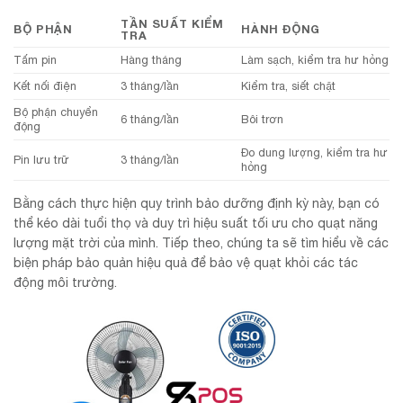
TẦN SUẤT KIỂM
BỘ PHẬN
HÀNH ĐỘNG
TRA
Tấm pin
Hàng tháng
Làm sạch, kiểm tra hư hỏng
Kết nối điện
3 tháng/lần
Kiểm tra, siết chặt
Bộ phận chuyển
6 tháng/lần
Bôi trơn
động
Đo dung lượng, kiểm tra hư
Pin lưu trữ
3 tháng/lần
hỏng
Bằng cách thực hiện quy trình bảo dưỡng định kỳ này, bạn có
thể kéo dài tuổi thọ và duy trì hiệu suất tối ưu cho quạt năng
lượng mặt trời của mình. Tiếp theo, chúng ta sẽ tìm hiểu về các
biện pháp bảo quản hiệu quả để bảo vệ quạt khỏi các tác
động môi trường.