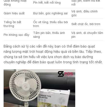
Quạt không hoạt
Sạc pin, kiểm tra kết
Pin hết, kết nối lỏng
động
nối
Vệ sinh, điều chỉnh
Giảm hiệu suất
Bụi bẩn, góc nghiêng sai
góc
Tiếng ồn bất
Ốc vít lỏng, thiếu dầu bôi
Siết chặt ốc, bôi trơn
thường
trơn
Tấm pin bẩn, thiếu ánh
Vệ sinh, di chuyển tấm
Pin không sạc đầy
sáng
pin
Bằng cách xử lý các vấn đề này, bạn có thể đảm bảo quạt
năng lượng mặt trời hoạt động hiệu quả và bền lâu. Tiếp theo,
chúng ta sẽ tìm hiểu về việc lựa chọn dịch vụ bảo dưỡng
chuyên nghiệp để đảm bảo quạt luôn trong tình trạng tốt nhất.