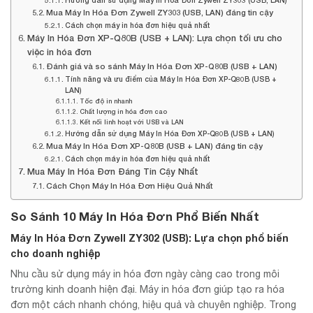
Hướng dẫn sử dụng Máy In Hóa Đơn Zywell ZY303 (USB, LAN)
Mua Máy In Hóa Đơn Zywell ZY303 (USB, LAN) đáng tin cậy
Cách chọn máy in hóa đơn hiệu quả nhất
Máy In Hóa Đơn XP-Q80B (USB + LAN): Lựa chọn tối ưu cho
việc in hóa đơn
Đánh giá và so sánh Máy In Hóa Đơn XP-Q80B (USB + LAN)
Tính năng và ưu điểm của Máy In Hóa Đơn XP-Q80B (USB +
LAN)
Tốc độ in nhanh
Chất lượng in hóa đơn cao
Kết nối linh hoạt với USB và LAN
Hướng dẫn sử dụng Máy In Hóa Đơn XP-Q80B (USB + LAN)
Mua Máy In Hóa Đơn XP-Q80B (USB + LAN) đáng tin cậy
Cách chọn máy in hóa đơn hiệu quả nhất
Mua Máy In Hóa Đơn Đáng Tin Cậy Nhất
Cách Chọn Máy In Hóa Đơn Hiệu Quả Nhất
So Sánh 10 Máy In Hóa Đơn Phổ Biến Nhất
Máy In Hóa Đơn Zywell ZY302 (USB): Lựa chọn phổ biến
cho doanh nghiệp
Nhu cầu sử dụng máy in hóa đơn ngày càng cao trong môi
trường kinh doanh hiện đại. Máy in hóa đơn giúp tạo ra hóa
đơn một cách nhanh chóng, hiệu quả và chuyên nghiệp. Trong