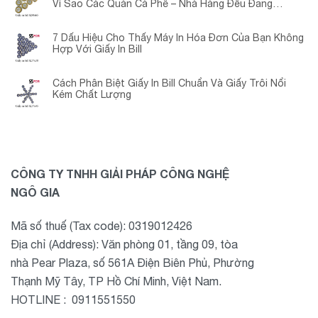
Vì Sao Các Quán Cà Phê – Nhà Hàng Đều Đang
Chuyển Đổi?
7 Dấu Hiệu Cho Thấy Máy In Hóa Đơn Của Bạn Không
Hợp Với Giấy In Bill
Cách Phân Biệt Giấy In Bill Chuẩn Và Giấy Trôi Nổi
Kém Chất Lượng
CÔNG TY TNHH GIẢI PHÁP CÔNG NGHỆ
NGÔ GIA
Mã số thuế (Tax code): 0319012426
Địa chỉ (Address): Văn phòng 01, tầng 09, tòa
nhà Pear Plaza, số 561A Điện Biên Phủ, Phường
Thạnh Mỹ Tây, TP Hồ Chí Minh, Việt Nam.
HOTLINE : 0911551550