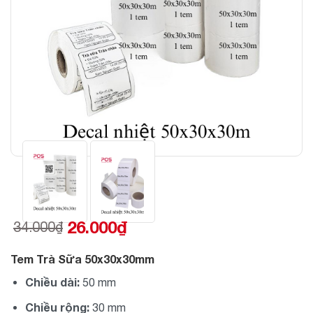
26.000
₫
34.000
₫
Giá
Giá
gốc
hiện
là:
tại
34.000₫.
là:
Tem Trà Sữa 50x30x30mm
26.000₫.
Chiều dài:
50 mm
Chiều rộng:
30 mm