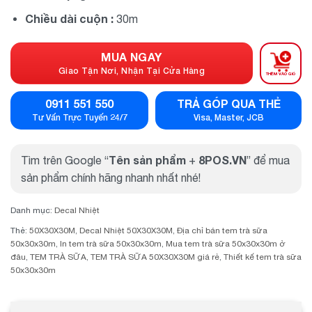
Chiều dài cuộn :
30m
MUA NGAY
Giao Tận Nơi, Nhận Tại Cửa Hàng
THÊM VÀO GIỎ
0911 551 550
TRẢ GÓP QUA THẺ
Tư Vấn Trực Tuyến 24/7
Visa, Master, JCB
Tên sản phẩm
8POS.VN
Tìm trên Google “
+
” để mua
sản phẩm chính hãng nhanh nhất nhé!
Danh mục:
Decal Nhiệt
Thẻ:
50X30X30M
,
Decal Nhiệt 50X30X30M
,
Địa chỉ bán tem trà sữa
50x30x30m
,
In tem trà sữa 50x30x30m
,
Mua tem trà sữa 50x30x30m ở
đâu
,
TEM TRÀ SỮA
,
TEM TRÀ SỮA 50X30X30M giá rẻ
,
Thiết kế tem trà sữa
50x30x30m