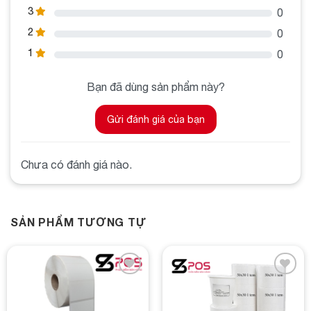
. Tem trà sữa 50x30x30m giá rẻ có đảm bảo
3
0
chất lượng không?
50x30x30m giá
Tem trà sữa
2
0
rẻ
không phải lúc nào cũng đảm bảo chất lượng.
1
0
Bạn nên kiểm tra kỹ lưỡng trước khi mua, bao gồm
chất liệu, độ bền và khả năng bám dính. Hãy chọn
Bạn đã dùng sản phẩm này?
nhà cung cấp uy tín để đảm bảo tem vừa có giá tốt
2. Mua tem trà sữa
vừa đảm bảo chất lượng.
Gửi đánh giá của bạn
50x30x30m ở đâu uy tín?
Bạn có thể mua tem trà sữa 50x30x30m tại các
Chưa có đánh giá nào.
cửa hàng in ấn, các trang web thương mại điện tử
uy tín hoặc các cửa hàng chuyên cung cấp vật liệu
kinh doanh. Địa chỉ uy tín thường cung cấp dịch vụ
tư vấn và hỗ trợ khách hàng tốt, cũng như cam kết
SẢN PHẨM TƯƠNG TỰ
về chất lượng sản phẩm.
3. In tem trà sữa 50x30x30m cần chú ý điều gì?
Khi in tem trà sữa 50x30x30m, bạn nên chú ý đến:
Add to
Add to