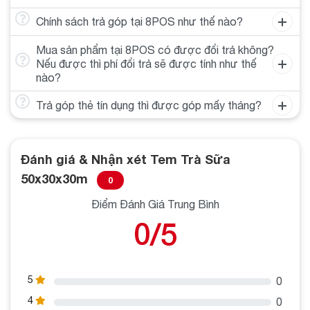
Đánh giá từ người dùng
: Nhiều khách hàng cho biết
họ rất hài lòng với chất lượng và thiết kế của tem trà
Chính sách trả góp tại 8POS như thế nào?
sữa 50x30x30m.
Mua sản phẩm tại 8POS có được đổi trả không?
Nếu được thì phí đổi trả sẽ được tính như thế
Câu chuyện thành công
: Một số cửa hàng đã chia
nào?
sẻ rằng việc sử dụng tem trà sữa 50x30x30m đã giúp
họ tăng doanh số bán hàng và thu hút nhiều khách hàng
Trả góp thẻ tín dụng thì được góp mấy tháng?
hơn.
15. Kết luận và câu hỏi thường gặp
Đánh giá & Nhận xét Tem Trà Sữa
50x30x30m
0
Kết luận
50x30x30m
: Tem trà sữa
là một phần quan
trọng trong việc kinh doanh trà sữa, giúp tăng cường
Điểm Đánh Giá Trung Bình
thương hiệu, quản lý sản phẩm và thu hút khách hàng.
0/5
Việc lựa chọn và sử dụng tem trà sữa đúng cách sẽ
mang lại nhiều lợi ích cho cửa hàng của bạn.
5
0
Câu hỏi thường gặp
:
4
0