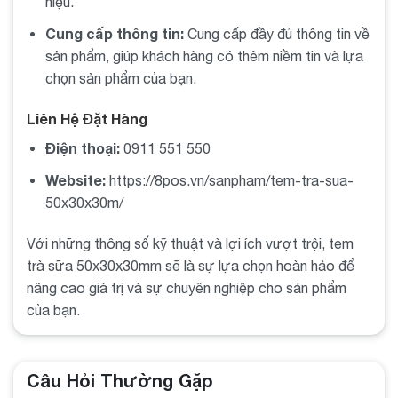
phẩm.
hiệu.
Cung cấp thông tin:
Cung cấp đầy đủ thông tin về
Sử dụng trong các chiến dịch quảng cáo
: Tem trà
sản phẩm, giúp khách hàng có thêm niềm tin và lựa
sữa có thể được sử dụng trong các chương trình
chọn sản phẩm của bạn.
khuyến mãi và quảng cáo để thu hút khách hàng.
Liên Hệ Đặt Hàng
13. Những lỗi thường gặp khi sử dụng tem trà
Điện thoại:
0911 551 550
sữa 50x30x30m
Lỗi in ấn
Website:
: Màu sắc không đúng, chữ in bị mờ hoặc
https://8pos.vn/sanpham/tem-tra-sua-
lệch.
50x30x30m/
Lỗi thiết kế
Với những thông số kỹ thuật và lợi ích vượt trội, tem
: Thiết kế không phù hợp với thương hiệu
trà sữa 50x30x30mm sẽ là sự lựa chọn hoàn hảo để
hoặc khó đọc.
nâng cao giá trị và sự chuyên nghiệp cho sản phẩm
Lỗi sử dụng
: Dán tem không đúng vị trí hoặc không
của bạn.
chắc chắn.
14. Khách hàng nói gì về tem trà sữa 50x30x30m
Câu Hỏi Thường Gặp