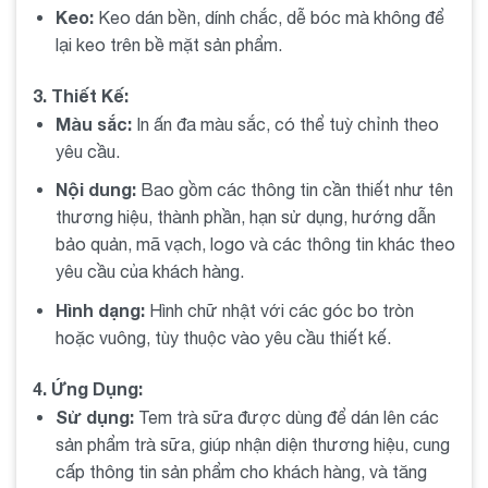
Keo:
Keo dán bền, dính chắc, dễ bóc mà không để
ràng.
lại keo trên bề mặt sản phẩm.
7. Mua tem trà sữa 50x30x30m ở đâu
3. Thiết Kế:
Địa chỉ bán tem uy tín
Decal nhiệt 50x30x30m
:
tại
Màu sắc:
In ấn đa màu sắc, có thể tuỳ chỉnh theo
8POS. Lựa chọn các nhà cung cấp có uy tín trên thị
yêu cầu.
trường để đảm bảo chất lượng sản phẩm.
Nội dung:
Bao gồm các thông tin cần thiết như tên
Các tiêu chí lựa chọn địa chỉ mua hàng
: Giá cả
thương hiệu, thành phần, hạn sử dụng, hướng dẫn
hợp lý, dịch vụ chăm sóc khách hàng tốt và thời gian
bảo quản, mã vạch, logo và các thông tin khác theo
giao hàng nhanh chóng.
yêu cầu của khách hàng.
Hình dạng:
Hình chữ nhật với các góc bo tròn
8. Giá cả của tem trà sữa 50x30x30m
hoặc vuông, tùy thuộc vào yêu cầu thiết kế.
Các yếu tố ảnh hưởng đến giá
: Chất liệu, số lượng
đặt hàng và công nghệ in ấn.
4. Ứng Dụng:
Sử dụng:
Tem trà sữa được dùng để dán lên các
Giá thị trường
: Tham khảo giá từ nhiều nguồn để có
sản phẩm trà sữa, giúp nhận diện thương hiệu, cung
được mức giá hợp lý nhất.
cấp thông tin sản phẩm cho khách hàng, và tăng