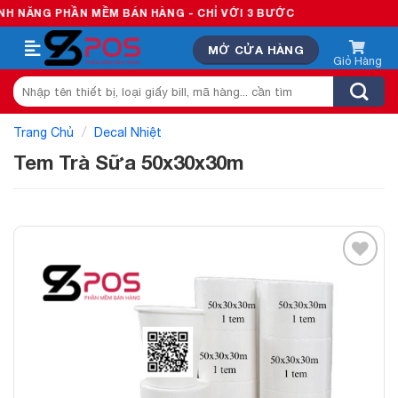
Skip
HẦN MỀM BÁN HÀNG - CHỈ VỚI 3 BƯỚC
to
MỞ CỬA HÀNG
content
Tìm
kiếm:
/
Trang Chủ
Decal Nhiệt
Tem Trà Sữa 50x30x30m
Add to
wishlist