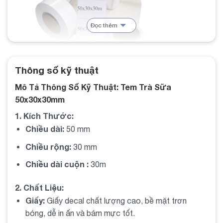
Đọc thêm
Thông số kỹ thuật
Mô Tả Thông Số Kỹ Thuật: Tem Trà Sữa
Decal 50x30x30m
50x30x30mm
1. Kích Thước:
6. Thiết kế tem trà sữa 50x30x30m
Chiều dài:
50 mm
Các yếu tố cần có trong thiết kế
: Logo, tên
Chiều rộng:
30 mm
thương hiệu, thông tin liên hệ và thông tin sản phẩm.
Chiều dài cuộn :
30m
Màu sắc và phong cách
: Chọn màu sắc và phong
cách phù hợp với thương hiệu và sản phẩm.
2. Chất Liệu:
Giấy:
Giấy decal chất lượng cao, bề mặt trơn
Logo và thông tin thương hiệu
: Logo nên được
bóng, dễ in ấn và bám mực tốt.
đặt ở vị trí nổi bật và thông tin thương hiệu phải rõ