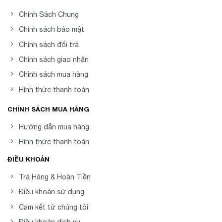
8POS
sữa 50x30x30m giá rẻ tại các cửa hàng
chuyên cung cấp vật liệu kinh doanh hoặc các công
Chính Sách Chung
ty in ấn uy tín như:
Chính sách bảo mật
Chính sách đổi trả
In Kỹ Thuật Số
: Chuyên in ấn và cung
Chính sách giao nhận
cấp tem nhãn theo yêu cầu.
Chính sách mua hàng
Công ty in ấn Phước Long
: Địa chỉ tin
Hình thức thanh toán
cậy với nhiều năm kinh nghiệm trong
ngành in ấn.
CHÍNH SÁCH MUA HÀNG
Tem Nhãn Minh Châu
: Cung cấp đa
Hướng dẫn mua hàng
dạng các loại tem nhãn với giá cả hợp lý.
Hình thức thanh toán
Bạn nên tham khảo ý kiến từ nhiều nguồn, kiểm tra
ĐIỀU KHOẢN
chất lượng sản phẩm và dịch vụ trước khi quyết
Trả Hàng & Hoàn Tiền
định mua hàng.
Điều khoản sử dụng
Cam kết từ chúng tôi
Thông Điệp từ 8POS
Điều khoản dịch vụ