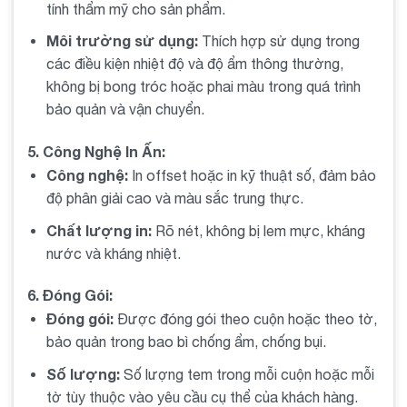
tính thẩm mỹ cho sản phẩm.
Lựa chọn giá hợp lý
: Cân nhắc giữa giá cả và chất
lượng để đưa ra lựa chọn tốt nhất.
Môi trường sử dụng:
Thích hợp sử dụng trong
các điều kiện nhiệt độ và độ ẩm thông thường,
9. Cách bảo quản tem trà sữa 50x30x30m
không bị bong tróc hoặc phai màu trong quá trình
bảo quản và vận chuyển.
Lưu trữ
: Bảo quản tem ở nơi khô ráo, thoáng mát để
tránh ẩm mốc.
5. Công Nghệ In Ấn:
Công nghệ:
In offset hoặc in kỹ thuật số, đảm bảo
Vệ sinh
: Lau chùi thường xuyên để giữ cho tem luôn
độ phân giải cao và màu sắc trung thực.
sạch sẽ và đẹp mắt.
Chất lượng in:
Rõ nét, không bị lem mực, kháng
Bảo quản trong điều kiện tốt
: Tránh ánh nắng trực
nước và kháng nhiệt.
tiếp và nhiệt độ cao để không làm hỏng tem.
6. Đóng Gói:
10. Tự làm tem trà sữa 50x30x30m tại nhà
Đóng gói:
Được đóng gói theo cuộn hoặc theo tờ,
Các bước cơ bản
: Chuẩn bị nguyên liệu, thiết kế
bảo quản trong bao bì chống ẩm, chống bụi.
tem, in ấn và cắt tem theo kích thước.
Số lượng:
Số lượng tem trong mỗi cuộn hoặc mỗi
tờ tùy thuộc vào yêu cầu cụ thể của khách hàng.
Công cụ và nguyên liệu cần thiết
: Máy in, giấy in,