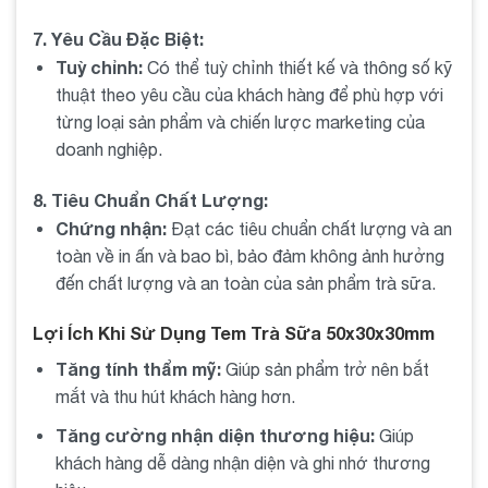
kéo và phần mềm thiết kế.
7. Yêu Cầu Đặc Biệt:
Tuỳ chỉnh:
Có thể tuỳ chỉnh thiết kế và thông số kỹ
Lợi ích và hạn chế
: Tự làm tem giúp tiết kiệm chi phí
thuật theo yêu cầu của khách hàng để phù hợp với
nhưng có thể không đạt được chất lượng như mong
từng loại sản phẩm và chiến lược marketing của
muốn.
doanh nghiệp.
11. Địa chỉ bán tem trà sữa 50x30x30m giá rẻ
8. Tiêu Chuẩn Chất Lượng:
Gợi ý các địa chỉ uy tín
:Hãy mua hàng ủng hộ 8POS.
Chứng nhận:
Đạt các tiêu chuẩn chất lượng và an
Tìm kiếm các cửa hàng trực tuyến và cửa hàng địa
toàn về in ấn và bao bì, bảo đảm không ảnh hưởng
phương có uy tín.
đến chất lượng và an toàn của sản phẩm trà sữa.
Kinh nghiệm mua hàng giá rẻ
: Mua số lượng lớn để
Lợi Ích Khi Sử Dụng Tem Trà Sữa 50x30x30mm
được giá ưu đãi và kiểm tra chất lượng trước khi mua.
Tăng tính thẩm mỹ:
Giúp sản phẩm trở nên bắt
mắt và thu hút khách hàng hơn.
12. Cách sử dụng tem trà sữa 50x30x30m hiệu
quả
Tăng cường nhận diện thương hiệu:
Giúp
Dán tem
: Dán tem lên vị trí dễ nhìn và dễ đọc trên sản
khách hàng dễ dàng nhận diện và ghi nhớ thương