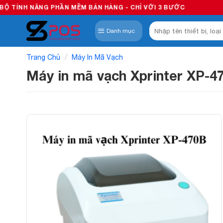
Skip
NG PHẦN MỀM BÁN HÀNG - CHỈ VỚI 3 BƯỚC
to
Tìm
content
Danh mục
kiếm:
/
Trang Chủ
Máy In Mã Vạch
Máy in mã vạch Xprinter XP-4
Add to
wishlist