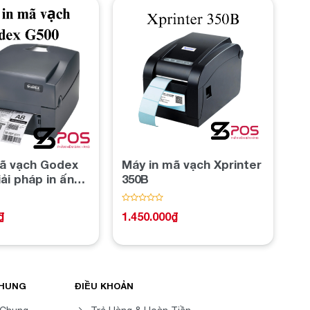
Add to
Add to
wishlist
wishlist
ã vạch Godex
Máy in mã vạch Xprinter
ải pháp in ấn
350B
 chất lượng
Được
₫
1.450.000
₫
xếp
hạng
0
5
sao
CHUNG
ĐIỀU KHOẢN