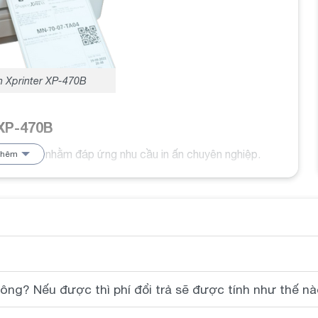
h Xprinter XP-470B
 XP-470B
tiên tiến nhằm đáp ứng nhu cầu in ấn chuyên nghiệp.
thêm
in XP-470B có khả năng in mã vạch chính xác và rõ nét,
ng hóa.
iúp tiết kiệm thời gian và tăng năng suất làm việc.
RS232 và Ethernet, máy in XP-470B dễ dàng tích hợp
ông? Nếu được thì phí đổi trả sẽ được tính như thế n
 lượng giúp máy in này có độ bền cao, đảm bảo hoạt