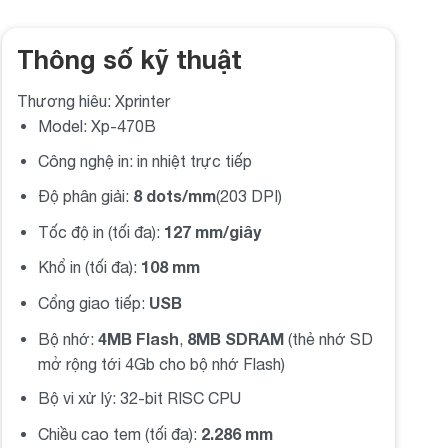
Thông số kỹ thuật
Thương hiêu: Xprinter
Model: Xp-470B
Công nghệ in: in nhiệt trực tiếp
8 dots/mm
Độ phân giải:
(203 DPI)
127 mm/giây
Tốc độ in (tối đa):
108 mm
Khổ in (tối đa):
USB
Cổng giao tiếp:
4MB Flash
8MB SDRAM
Bộ nhớ:
,
(thẻ nhớ SD
mở rộng tới 4Gb cho bộ nhớ Flash)
Bộ vi xử lý: 32-bit RISC CPU
2.286 mm
Chiều cao tem (tối đa):