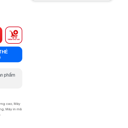
THÊM VÀO GIỎ
THẺ
B
ản phẩm
ợng cao
,
Máy
óng
,
Máy in mã
B