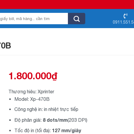
0911.551.
70B
1.800.000
₫
Thương hiêu: Xprinter
Model: Xp-470B
Công nghệ in: in nhiệt trực tiếp
8 dots/mm
Độ phân giải:
(203 DPI)
127 mm/giây
Tốc độ in (tối đa):