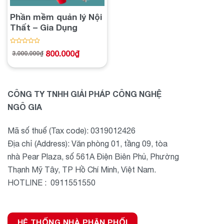
Phần mềm quản lý Nội
Thất – Gia Dụng
Được
800.000
₫
3.000.000
₫
Giá
Giá
xếp
gốc
hiện
hạng
là:
tại
3.000.000₫.
là:
0
800.000₫.
5
sao
CÔNG TY TNHH GIẢI PHÁP CÔNG NGHỆ
NGÔ GIA
Mã số thuế (Tax code): 0319012426
Địa chỉ (Address): Văn phòng 01, tầng 09, tòa
nhà Pear Plaza, số 561A Điện Biên Phủ, Phường
Thạnh Mỹ Tây, TP Hồ Chí Minh, Việt Nam.
HOTLINE : 0911551550
HỆ THỐNG NHÀ PHÂN PHỐI