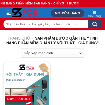
Skip
H NĂNG PHẦN MỀM BÁN HÀNG - CHỈ VỚI 3 BƯỚC
to
MỞ CỬA HÀNG
content
Tìm
kiếm:
SẢN PHẨM ĐƯỢC GẮN THẺ “TÍNH
TRANG CHỦ
/
NĂNG PHẦN MỀM QUẢN LÝ NỘI THẤT - GIA DỤNG”
Add to
wishlist
Giảm
2.200.000
₫