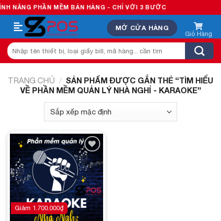
Skip
H NĂNG PHẦN MỀM BÁN HÀNG - CHỈ VỚI 3 BƯỚC
to
MỞ CỬA HÀNG
content
Tìm
kiếm:
SẢN PHẨM ĐƯỢC GẮN THẺ “TÌM HIỂU
TRANG CHỦ
/
VỀ PHẦN MỀM QUẢN LÝ NHÀ NGHỈ - KARAOKE”
Add to
wishlist
Giảm
1.700.000
₫