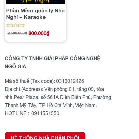
Phần Mềm quản lý Nhà
Nghỉ – Karaoke
Được
800.000
₫
2.500.000
₫
Giá
Giá
xếp
gốc
hiện
hạng
là:
tại
2.500.000₫.
là:
0
800.000₫.
5
sao
CÔNG TY TNHH GIẢI PHÁP CÔNG NGHỆ
NGÔ GIA
Mã số thuế (Tax code): 0319012426
Địa chỉ (Address): Văn phòng 01, tầng 09, tòa
nhà Pear Plaza, số 561A Điện Biên Phủ, Phường
Thạnh Mỹ Tây, TP Hồ Chí Minh, Việt Nam.
HOTLINE : 0911551550
HỆ THỐNG NHÀ PHÂN PHỐI