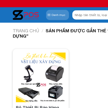
Skip
to
Tìm
content
Danh mục
kiếm:
TRANG CHỦ
/
SẢN PHẨM ĐƯỢC GẮN THẺ “
DỰNG”
Add to
wishlist
Bộ Thiết Bị Bán Hàng