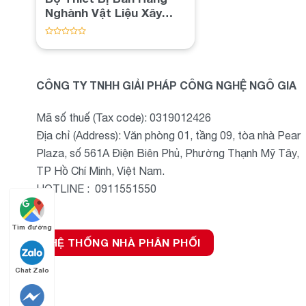
Nghành Vật Liệu Xây
Dựng
Được
xếp
hạng
0
5
CÔNG TY TNHH GIẢI PHÁP CÔNG NGHỆ NGÔ GIA
sao
Mã số thuế (Tax code): 0319012426
Địa chỉ (Address): Văn phòng 01, tầng 09, tòa nhà Pear
Plaza, số 561A Điện Biên Phủ, Phường Thạnh Mỹ Tây,
TP Hồ Chí Minh, Việt Nam.
HOTLINE : 0911551550
Tìm đường
HỆ THỐNG NHÀ PHÂN PHỐI
Chat Zalo