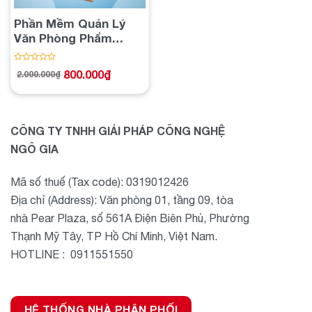
Phần Mềm Quản Lý
Văn Phòng Phẩm
Store
Được
800.000
₫
2.000.000
₫
Giá
Giá
xếp
gốc
hiện
hạng
là:
tại
2.000.000₫.
là:
0
800.000₫.
5
sao
CÔNG TY TNHH GIẢI PHÁP CÔNG NGHỆ
NGÔ GIA
Mã số thuế (Tax code): 0319012426
Địa chỉ (Address): Văn phòng 01, tầng 09, tòa
nhà Pear Plaza, số 561A Điện Biên Phủ, Phường
Thạnh Mỹ Tây, TP Hồ Chí Minh, Việt Nam.
HOTLINE : 0911551550
HỆ THỐNG NHÀ PHÂN PHỐI