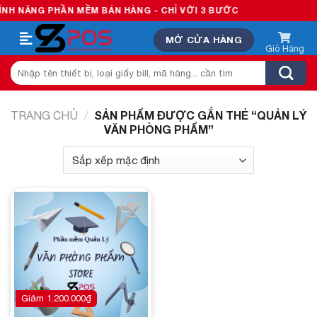
Skip
H NĂNG PHẦN MỀM BÁN HÀNG - CHỈ VỚI 3 BƯỚC
to
MỞ CỬA HÀNG
content
Tìm
kiếm:
SẢN PHẨM ĐƯỢC GẮN THẺ “QUẢN LÝ
TRANG CHỦ
/
VĂN PHÒNG PHẨM”
Add to
wishlist
Giảm
1.200.000
₫