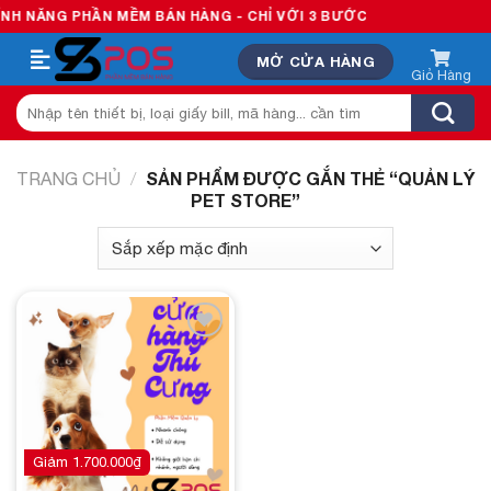
Skip
 NĂNG PHẦN MỀM BÁN HÀNG - CHỈ VỚI 3 BƯỚC
to
MỞ CỬA HÀNG
content
Tìm
kiếm:
SẢN PHẨM ĐƯỢC GẮN THẺ “QUẢN LÝ
TRANG CHỦ
/
PET STORE”
Add to
wishlist
Giảm
1.700.000
₫