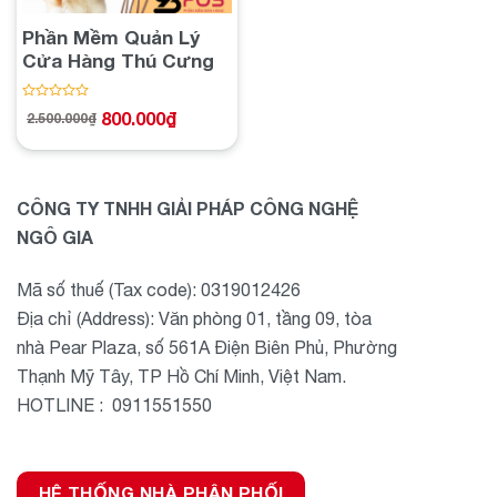
Phần Mềm Quản Lý
Cửa Hàng Thú Cưng
Được
800.000
₫
2.500.000
₫
Giá
Giá
xếp
gốc
hiện
hạng
là:
tại
2.500.000₫.
là:
0
800.000₫.
5
sao
CÔNG TY TNHH GIẢI PHÁP CÔNG NGHỆ
NGÔ GIA
Mã số thuế (Tax code): 0319012426
Địa chỉ (Address): Văn phòng 01, tầng 09, tòa
nhà Pear Plaza, số 561A Điện Biên Phủ, Phường
Thạnh Mỹ Tây, TP Hồ Chí Minh, Việt Nam.
HOTLINE : 0911551550
HỆ THỐNG NHÀ PHÂN PHỐI