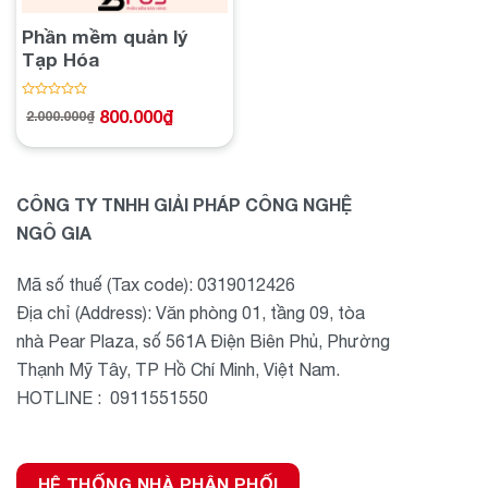
Phần mềm quản lý
Tạp Hóa
Được
800.000
₫
2.000.000
₫
Giá
Giá
xếp
gốc
hiện
hạng
là:
tại
2.000.000₫.
là:
0
800.000₫.
5
sao
CÔNG TY TNHH GIẢI PHÁP CÔNG NGHỆ
NGÔ GIA
Mã số thuế (Tax code): 0319012426
Địa chỉ (Address): Văn phòng 01, tầng 09, tòa
nhà Pear Plaza, số 561A Điện Biên Phủ, Phường
Thạnh Mỹ Tây, TP Hồ Chí Minh, Việt Nam.
HOTLINE : 0911551550
HỆ THỐNG NHÀ PHÂN PHỐI