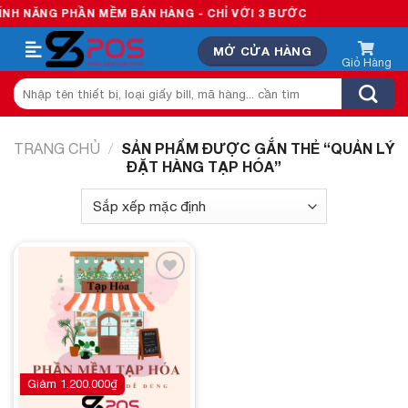
Skip
H NĂNG PHẦN MỀM BÁN HÀNG - CHỈ VỚI 3 BƯỚC
to
MỞ CỬA HÀNG
content
Tìm
kiếm:
SẢN PHẨM ĐƯỢC GẮN THẺ “QUẢN LÝ
TRANG CHỦ
/
ĐẶT HÀNG TẠP HÓA”
Add to
wishlist
Giảm
1.200.000
₫