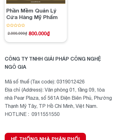
Phần Mềm Quản Lý
Cửa Hàng Mỹ Phẩm
Được
800.000
₫
2.000.000
₫
Giá
Giá
xếp
gốc
hiện
hạng
là:
tại
2.000.000₫.
là:
0
800.000₫.
5
sao
CÔNG TY TNHH GIẢI PHÁP CÔNG NGHỆ
NGÔ GIA
Mã số thuế (Tax code): 0319012426
Địa chỉ (Address): Văn phòng 01, tầng 09, tòa
nhà Pear Plaza, số 561A Điện Biên Phủ, Phường
Thạnh Mỹ Tây, TP Hồ Chí Minh, Việt Nam.
HOTLINE : 0911551550
HỆ THỐNG NHÀ PHÂN PHỐI