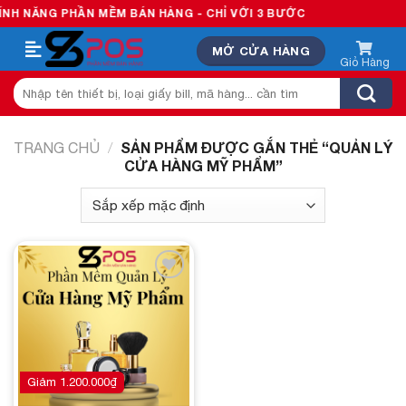
Skip
H NĂNG PHẦN MỀM BÁN HÀNG - CHỈ VỚI 3 BƯỚC
to
MỞ CỬA HÀNG
content
Tìm
kiếm:
SẢN PHẨM ĐƯỢC GẮN THẺ “QUẢN LÝ
TRANG CHỦ
/
CỬA HÀNG MỸ PHẨM”
Add to
wishlist
Giảm
1.200.000
₫