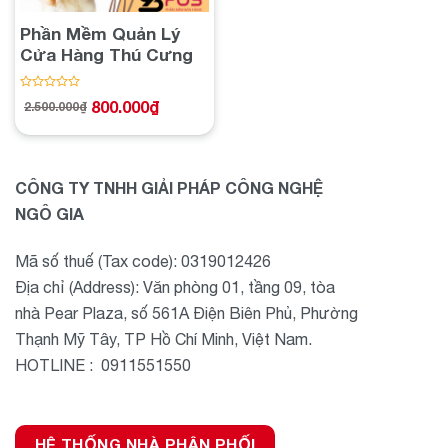
Phần Mềm Quản Lý
Cửa Hàng Thú Cưng
Được
800.000
₫
2.500.000
₫
Giá
Giá
xếp
gốc
hiện
hạng
là:
tại
2.500.000₫.
là:
0
800.000₫.
5
sao
CÔNG TY TNHH GIẢI PHÁP CÔNG NGHỆ
NGÔ GIA
Mã số thuế (Tax code): 0319012426
Địa chỉ (Address): Văn phòng 01, tầng 09, tòa
nhà Pear Plaza, số 561A Điện Biên Phủ, Phường
Thạnh Mỹ Tây, TP Hồ Chí Minh, Việt Nam.
HOTLINE : 0911551550
HỆ THỐNG NHÀ PHÂN PHỐI