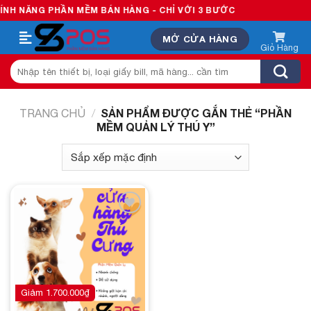
Skip
H NĂNG PHẦN MỀM BÁN HÀNG - CHỈ VỚI 3 BƯỚC
to
MỞ CỬA HÀNG
content
Tìm
kiếm:
SẢN PHẨM ĐƯỢC GẮN THẺ “PHẦN
TRANG CHỦ
/
MỀM QUẢN LÝ THÚ Y”
Add to
wishlist
Giảm
1.700.000
₫