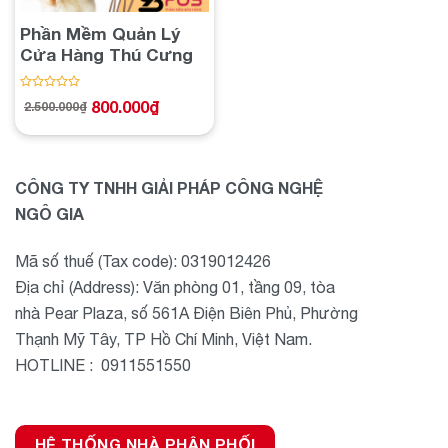
Phần Mềm Quản Lý
Cửa Hàng Thú Cưng
Được
800.000
₫
2.500.000
₫
Giá
Giá
xếp
gốc
hiện
hạng
là:
tại
2.500.000₫.
là:
0
800.000₫.
5
sao
CÔNG TY TNHH GIẢI PHÁP CÔNG NGHỆ
NGÔ GIA
Mã số thuế (Tax code): 0319012426
Địa chỉ (Address): Văn phòng 01, tầng 09, tòa
nhà Pear Plaza, số 561A Điện Biên Phủ, Phường
Thạnh Mỹ Tây, TP Hồ Chí Minh, Việt Nam.
HOTLINE : 0911551550
HỆ THỐNG NHÀ PHÂN PHỐI