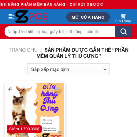
Skip
H NĂNG PHẦN MỀM BÁN HÀNG - CHỈ VỚI 3 BƯỚC
to
MỞ CỬA HÀNG
content
Tìm
kiếm:
SẢN PHẨM ĐƯỢC GẮN THẺ “PHẦN
TRANG CHỦ
/
MỀM QUẢN LÝ THÚ CƯNG”
Add to
wishlist
Giảm
1.700.000
₫